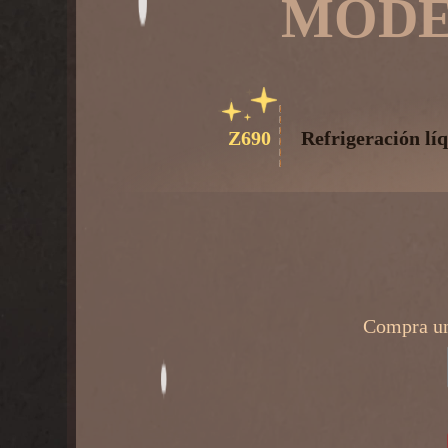
MODE
Z690
Refrigeración líq
Compra un