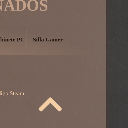
NADOS
binete PC
Silla Gamer
digo Steam