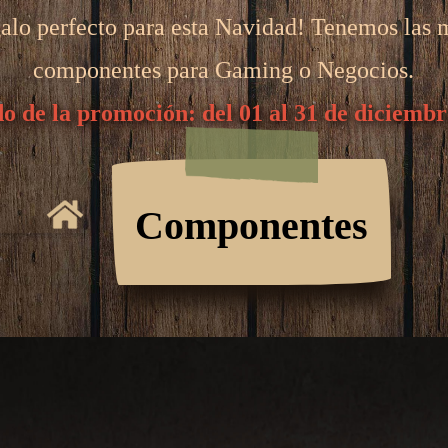
galo perfecto para esta Navidad! Tenemos las m
componentes para Gaming o Negocios.
o de la promoción: del 01 al 31 de diciemb
Componentes