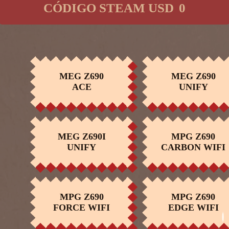
CÓDIGO STEAM USD
0
MEG CORELIQUID
MEG Z690
MEG CORELIQU
MEG Z690
COMPRAR
COMPRAR
COMPRAR
COMPRAR
ACE
S360
UNIFY
S280
MPG CORELIQUID
MEG Z690I
MAG CORELIQU
MPG Z690
COMPRAR
COMPRAR
COMPRAR
COMPRAR
UNIFY
K240
CARBON WIFI
280R
MPG Z690
MAG CORELIQUID
MPG Z690
MAG
COMPRAR
COMPRAR
COMPRAR
FORCE WIFI
C280
EDGE WIFI