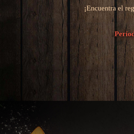
¡Encuentra el re
Períod