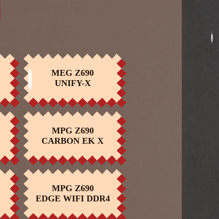
ID
MPG CORELIQUID
MEG Z690
COMPRAR
COMPRAR
UNIFY-X
K360
ID
MAG CORELIQUID
MPG Z690
COMPRAR
COMPRAR
CARBON EK X
C240
 CORELIQUID
MPG Z690
COMPRAR
COMPRAR
C360
EDGE WIFI DDR4