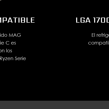
PATIBLE
LGA 170
quido MAG
El refri
ie C es
compati
n los
yzen Serie