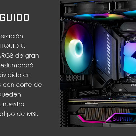
NGUIDO
geración
ELIQUID C
ARGB de gran
deslumbrará
ividido en
s con corte de
 pueden
a nuestro
otipo de MSI.