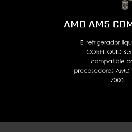
AMD AM5 COM
El refrigerador lí
CORELIQUID Ser
compatible co
procesadores AMD R
7000..