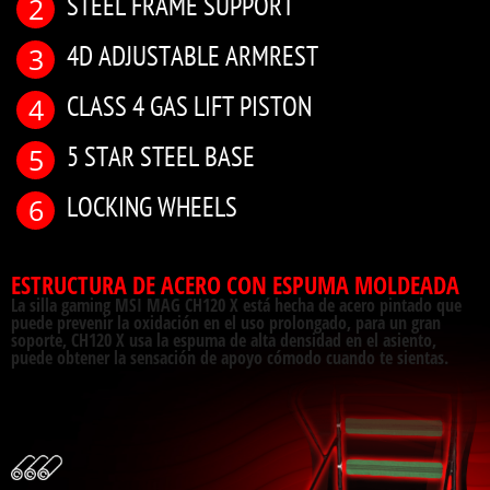
STEEL FRAME SUPPORT
4D ADJUSTABLE ARMREST
CLASS 4 GAS LIFT PISTON
5 STAR STEEL BASE
LOCKING WHEELS
ESTRUCTURA DE ACERO CON ESPUMA MOLDEADA
La silla gaming MSI MAG CH120 X está hecha de acero pintado que
puede prevenir la oxidación en el uso prolongado, para un gran
soporte, CH120 X usa la espuma de alta densidad en el asiento,
puede obtener la sensación de apoyo cómodo cuando te sientas.