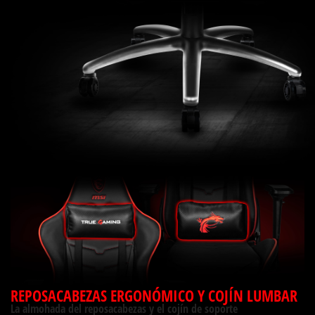
REPOSACABEZAS ERGONÓMICO Y COJÍN LUMBAR
La almohada del reposacabezas y el cojín de soporte