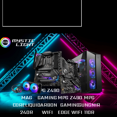
MPG Z490
MAG
GAMING
MPG Z490
MPG
CORELIQUID
CARBON
GAMING
GUNGNIR
240R
WIFI
EDGE WIFI
110R