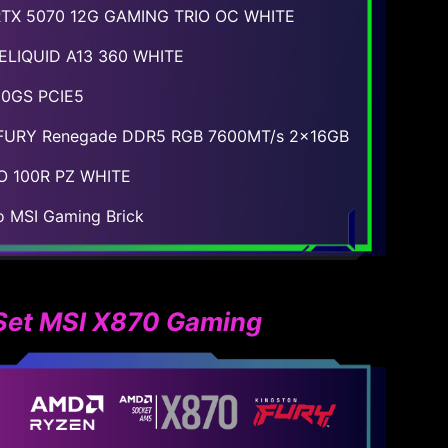
RTX 5070 12G GAMING TRIO OC WHITE
LIQUID A13 360 WHITE
0GS PCIE5
 FURY Renegade DDR5 RGB 7600MT/s 2x16GB
 100R PZ WHITE
o MSI Gaming Brick
 Set MSI X870 Gaming