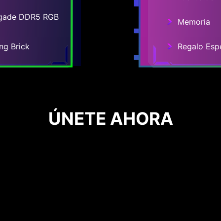
egade DDR5 RGB
Memoria
ng Brick
Regalo Espe
ÚNETE AHORA