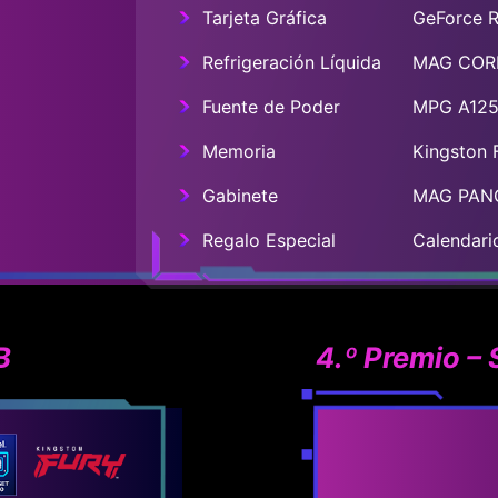
Tarjeta Gráfica
GeForce 
Refrigeración Líquida
MAG CORE
Fuente de Poder
MPG A125
Memoria
Kingston
Gabinete
MAG PANO
Regalo Especial
Calendari
B
4.º Premio –