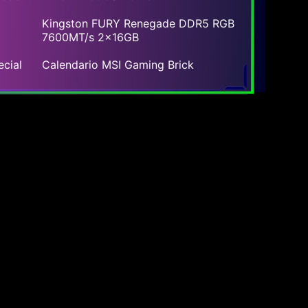
Kingston FURY Renegade DDR5 RGB
7600MT/s 2x16GB
cial
Calendario MSI Gaming Brick