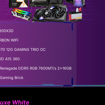
9800X3D
RBON WIFI
070 12G GAMING TRIO OC
ID A15 360
 Renegade DDR5 RGB 7600MT/s 2x16GB
 Gaming Brick
luxe White