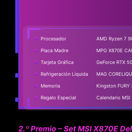
Procesador
AMD Ryzen 7 
Placa Madre
MPG X870E CA
Tarjeta Gráfica
GeForce RTX 5
Refrigeración Líquida
MAG CORELIQU
Memoria
Kingston FURY
Regalo Especial
Calendario MSI
2.º Premio – Set MSI X870E De