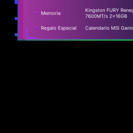
Kingston FURY Ren
Memoria
7600MT/s 2x16GB
Regalo Especial
Calendario MSI Gami