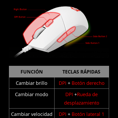
FUNCIÓN
TECLAS RÁPIDAS
Cambiar brillo
DPI
+
Botón derecho
Cambiar modo
DPI
+
Rueda de
desplazamiento
Cambiar velocidad
DPI
+
Botón lateral 1