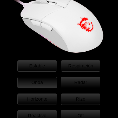
Estable
Respiración
Onda
Radar
Horizonte
Rizo
Reactivo
Off