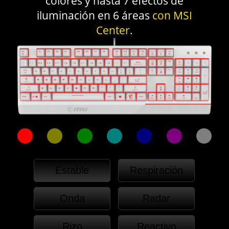
colores y hasta 7 efectos de
iluminación en 6 áreas
con MSI
Center
.
Estable
Respiración
Onda
Radar
Rizo
Reactivo