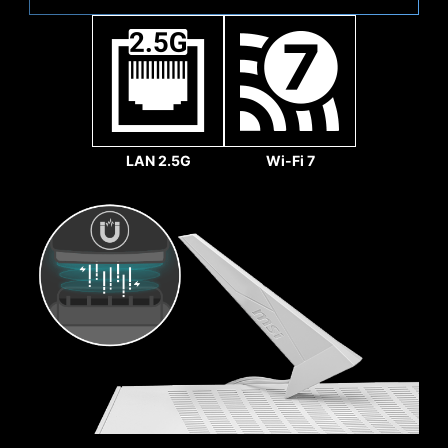
LAN 2.5G
Wi-Fi 7
Ventilador del Sistema
REFUERZO
CON SOLDADURA REFORZADA
Las ranuras MSI PCI
Express Steel Armor están
aseguradas a la placa
madre con puntos de
soldadura adicionales,
soportando el peso de