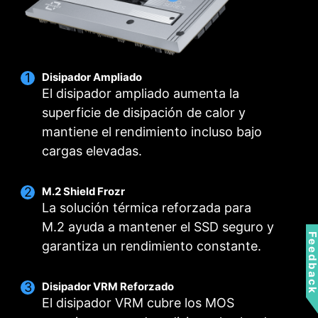
temperatura intuitivo para un funcionamiento
óptimo con un solo clic.
MÚLTIPLES PERFILES
VENTILADOR
INTELIGENTE Y
Disipador Ampliado
VENTILADOR
El disipador ampliado aumenta la
MANUAL
superficie de disipación de calor y
mantiene el rendimiento incluso bajo
cargas elevadas.
M.2 Shield Frozr
La solución térmica reforzada para
M.2 ayuda a mantener el SSD seguro y
Feedbac
garantiza un rendimiento constante.
Disipador VRM Reforzado
El disipador VRM cubre los MOS