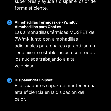
superiores y ayuda a disipar el calor de
forma eficiente.
Ventilador Inteligente y Ventilador Manual
Escenario de Usuario
Múltiples Perfiles
Almohadillas Térmicas de 7W/mK y
Seguir el Modo MSI Center
Ventilador Inteligente
Guarda hasta 5 perfiles para múltiples
Almohadillas para Chokes
Permite a los usuarios cambiar la curva de
Ajusta la configuración del ventilador de
ocasiones
Las almohadillas térmicas MOSFET de
acuerdo con el modo seleccionado en Escenario
temperatura con los 4 puntos proporcionados
7W/mK junto con almohadillas
de Usuario
Ventilador Manual
PARA DISIPADOR DE
PARA
adicionales para chokes garantizan un
Permite a los usuarios cambiar manualmente la
CPU
REFRIGERACIÓN
Modo BIOS
rendimiento estable incluso con todos
LÍQUIDA
Ajusta la configuración del ventilador en la BIOS
temperatura a un porcentaje establecido
los núcleos trabajando a alta
Entrega de energía 3A
Personalizado por el Usuario
velocidad.
/ Compatible con
Personaliza la configuración del ventilador por
detección automática
los usuarios
Disipador del Chipset
El disipador es capaz de mantener una
alta eficiencia en la disipación del
calor.
PARA VENTILADOR
CONEXIÓN EZ
DEL SISTEMA
EXCLUSIVA - JAF_1