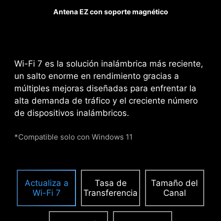
tarjetas gráficas de alto
Antena EZ con soporte magnético
rendimiento. Cuando cada
Ventilador de Bomba
ventaja en el juego
cuenta, Steel Armor
protege el punto de
Wi-Fi 7 es la solución inalámbrica más reciente,
contacto contra
un salto enorme en rendimiento gracias a
interferencias
múltiples mejoras diseñadas para enfrentar la
electromagnéticas.
alta demanda de tráfico y el creciente número
de dispositivos inalámbricos.
ALIMENTACIÓN
*Compatible solo con Windows 11
SUPLEMENTARIA PCIE
El conector exclusivo de alimentación
suplementaria PCIe proporciona energía
Actualiza a
Tasa de
Tamaño del
dedicada para las altas demandas de las GPUs
Wi-Fi 7
Transferencia
Canal
utilizadas en computación con IA y gaming,
garantizando un rendimiento estable, eficiente