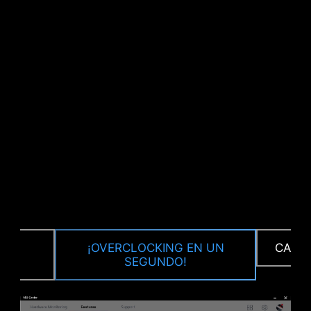
CPU / PWM IC
TRA
¡OVERCLOCKING EN UN
CALIB
SEGUNDO!