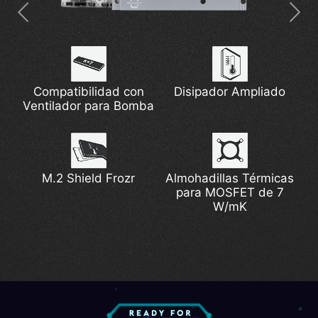
Conectores de
Panel de I/O
Alimentación de 2x 8
Preinstalado
Compatibilidad con
Thunderbolt 4
Solución de Red 2.5G
Disipador Ampliado
Pines
Ventilador para Bomba
Wi-Fi 7 de Última
Compatibilidad con
Diseño EZ Conn
Alimentación PCIe
M.2 Shield Frozr
Generación
Almohadillas Térmicas
DDR5
Complementaria
para MOSFET de 7
W/mK
Lightning Gen 5