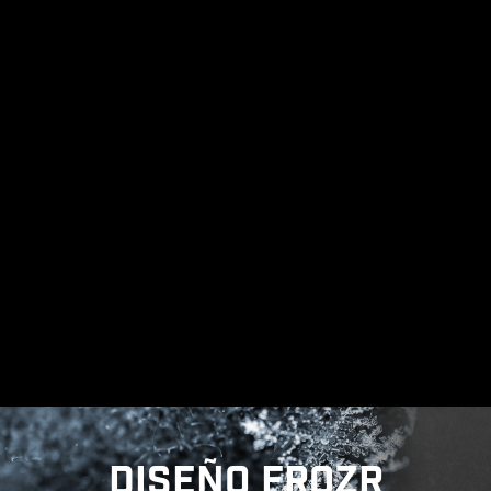
ESTRUCTURA DE PUESTA A
TIERRA DE LAS FASES DE
PODER
La estructura de puesta a tierra de las fases de
poder es un diseño exclusivo y patentado de
MSI. Este diseño suprime la interferencia
electromagnética (EMI) generada por las fases
de poder y ayuda a disipar el calor de forma
eficiente hacia el plano de cobre con
propiedades de puesta a tierra.
DISEÑO FROZR