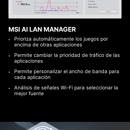
Conecta múltiples dispositivos Thunderbolt™
mediante una conexión en cadena, permitiendo
que datos, energía y señales de video fluyan
MSI AI LAN MANAGER
desde el equipo hacia hasta cinco accesorios.
Prioriza automáticamente los juegos por
También puedes utilizar un hub o dock
encima de otras aplicaciones
Thunderbolt™ para centralizar todos tus
Permite cambiar la prioridad de tráfico de las
dispositivos a través de una única conexión.
Acepta las cookies de YouTube para ver este vídeo.
aplicaciones
Permite personalizar el ancho de banda para
cada aplicación
Aceptar y ver
Análisis de señales Wi-Fi para seleccionar la
Acepta las cookies de YouTube para ver este vídeo.
mejor fuente
Aceptar y ver
Acepta las cookies de YouTube para ver este vídeo.