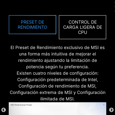
radiación electromagnética del sistema,
además de ofrecer una durabilidad muy
superior frente a los IO Shields tradicionales.
LK
PRESET DE
CONTROL DE
RENDIMIENTO
CARGA LIGERA DE
CPU
El Preset de Rendimiento exclusivo de MSI es
una forma más intuitiva de mejorar el
rendimiento ajustando la limitación de
potencia según tu preferencia.
Existen cuatro niveles de configuración:
Configuración predeterminada de Intel,
Configuración de rendimiento de MSI,
* La imagen mostrada es solo de referencia. Consulta
Configuración extrema de MSI y Configuración
las páginas de especificaciones para más detalles.
ilimitada de MSI.