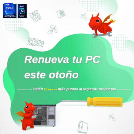
Renueva tu PC
este otoño
Obtén
más puntos al registrar productos
10 veces