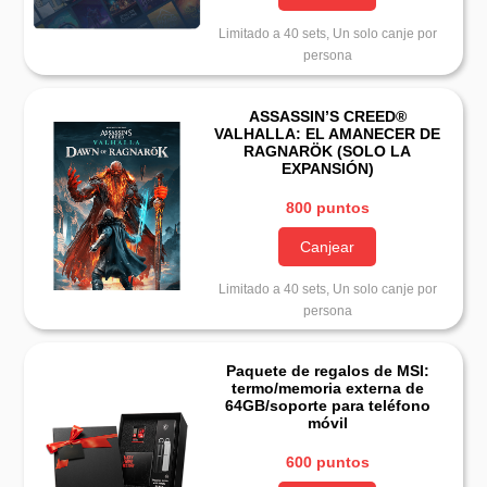
Limitado a 40 sets, Un solo canje por
persona
ASSASSIN’S CREED®
VALHALLA: EL AMANECER DE
RAGNARÖK (SOLO LA
EXPANSIÓN)
800 puntos
Canjear
Limitado a 40 sets, Un solo canje por
persona
Paquete de regalos de MSI:
termo/memoria externa de
64GB/soporte para teléfono
móvil
600 puntos