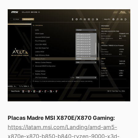
Placas Madre MSI X870E/X870 Gaming:
https://latam.msi.com/Landing/amd-am5-
x870e-x870-b850-b840-ryzen-9000-x3d-