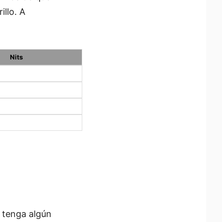
llo. A
Nits
 tenga algún