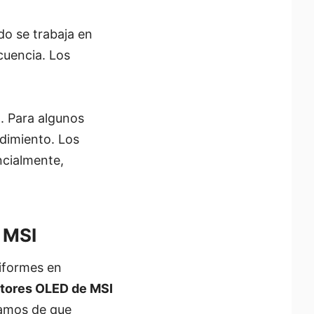
o se trabaja en
cuencia. Los
. Para algunos
ndimiento. Los
ncialmente,
 MSI
niformes en
tores OLED de MSI
amos de que