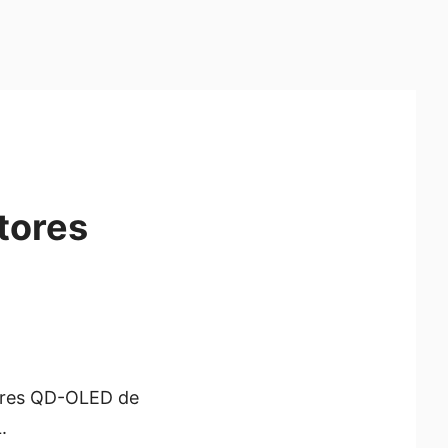
tores
itores QD-OLED de
.