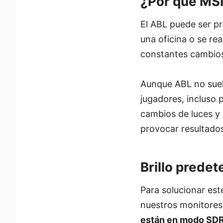
¿Por qué MSI 
El ABL puede ser p
una oficina o se re
constantes cambios 
Aunque ABL no suel
jugadores, incluso 
cambios de luces y 
provocar resultado
Brillo prede
Para solucionar est
nuestros monitore
están en modo SDR,