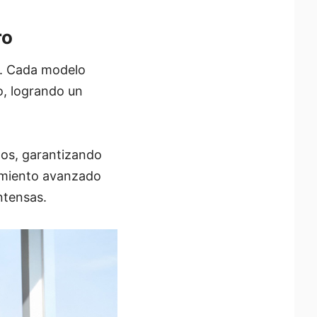
ro
3”. Cada modelo
o, logrando un
os, garantizando
iamiento avanzado
ntensas.