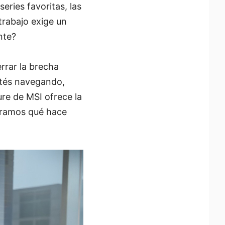
eries favoritas, las
trabajo exige un
nte?
rrar la brecha
estés navegando,
re de MSI ofrece la
ubramos qué hace