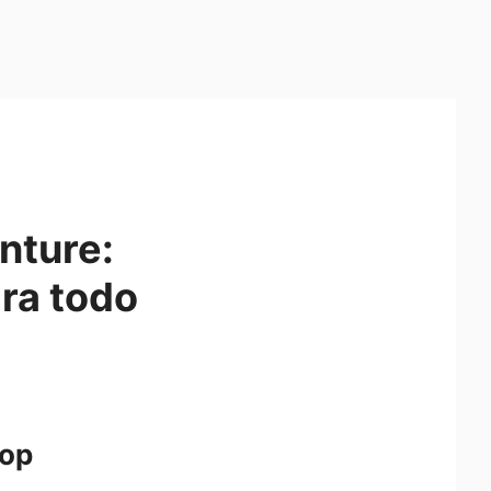
nture:
ra todo
top