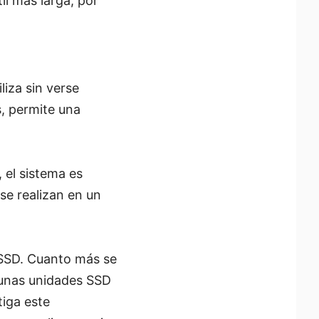
il más larga, por
iza sin verse
s, permite una
 el sistema es
se realizan en un
 SSD. Cuanto más se
gunas unidades SSD
iga este