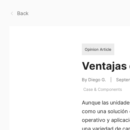
Back
Opinion Article
Ventajas 
By Diego G.
|
Septe
Case & Components
Aunque las unidad
como una solución 
operativo y aplicac
una variedad de ca