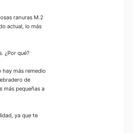
osas ranuras M.2
do actual, lo más
s. ¿Por qué?
no hay más remedio
uebradero de
es más pequeñas a
idad, ya que te