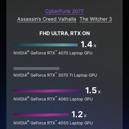
MÁXIMOS FPS EN LOS
JUEGOS
CyberPunk 2077
Assassin‘s Creed Valhalla
The Witcher 3
FHD ULTRA, RTX ON
1.4
x
®
™
NVIDIA
GeForce RTX
4070 Laptop GPU
®
™
NVIDIA
GeForce RTX
3070 Ti Laptop GPU
1.5
x
®
™
NVIDIA
GeForce RTX
4060 Laptop GPU
1.2