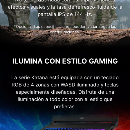
PANTALLA RÁPIDA Y FLUIDA
No te pierdas nada con los impresionantes
efectos visuales y la tasa de refresco fluida de la
pantalla IPS de 144 Hz.
*Opcional. Las especificaciones pueden variar según las
configuraciones.
ILUMINA CON ESTILO GAMING
La serie Katana está equipada con un teclado
RGB de 4 zonas con WASD iluminado y teclas
especialmente diseñadas. Disfruta de una
iluminación a todo color con el estilo que
prefieras.