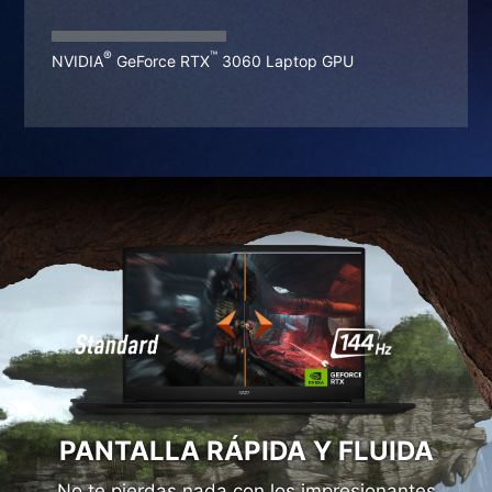
x
®
™
NVIDIA
GeForce RTX
4050 Laptop GPU
®
™
NVIDIA
GeForce RTX
3060 Laptop GPU