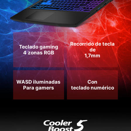
Recorrido de tecla
Teclado gaming
de
4 zonas RGB
1,7mm
WASD iluminadas
Con
Para gamers
teclado numérico