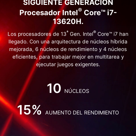
SIGUIENTE GENERACIÓN
®
Procesador Intel
Core™ i7-
13620H.
ª
®
Los procesadores de 13
Gen. Intel
Core™ i7 han
llegado. Con una arquitectura de núcleos híbrida
mejorada, 6 núcleos de rendimiento y 4 núcleos
eficientes, para trabajar mejor en multitarea y
ejecutar juegos exigentes.
10
NÚCLEOS
15%
AUMENTO DEL RENDIMIENTO