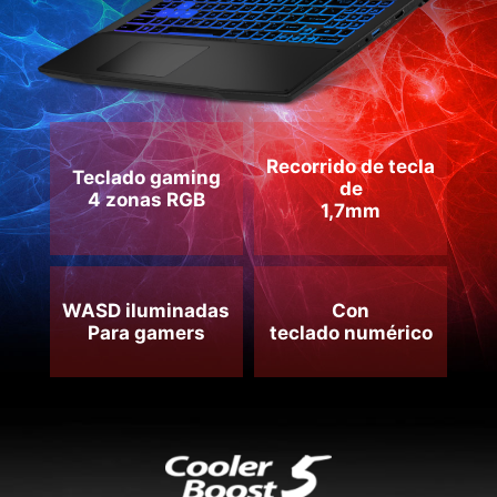
Recorrido de tecla
Teclado gaming
de
4 zonas RGB
1,7mm
WASD iluminadas
Con
Para gamers
teclado numérico