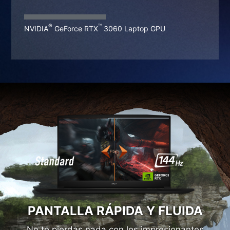
x
®
™
NVIDIA
GeForce RTX
4050 Laptop GPU
®
™
NVIDIA
GeForce RTX
3060 Laptop GPU