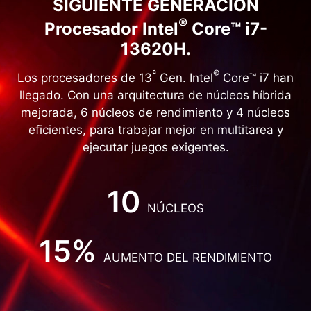
SIGUIENTE GENERACIÓN
®
Procesador Intel
Core™ i7-
13620H.
ª
®
Los procesadores de 13
Gen. Intel
Core™ i7 han
llegado. Con una arquitectura de núcleos híbrida
mejorada, 6 núcleos de rendimiento y 4 núcleos
eficientes, para trabajar mejor en multitarea y
ejecutar juegos exigentes.
10
NÚCLEOS
15%
AUMENTO DEL RENDIMIENTO