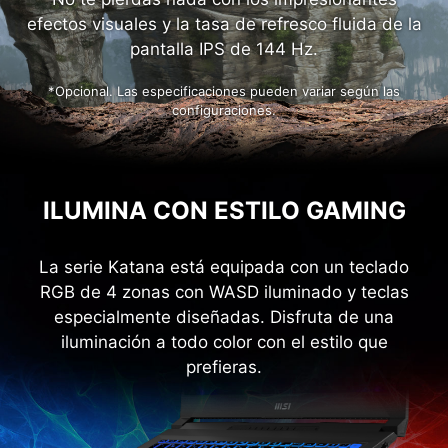
PANTALLA RÁPIDA Y FLUIDA
No te pierdas nada con los impresionantes
efectos visuales y la tasa de refresco fluida de la
pantalla IPS de 144 Hz.
*Opcional. Las especificaciones pueden variar según las
configuraciones.
ILUMINA CON ESTILO GAMING
La serie Katana está equipada con un teclado
RGB de 4 zonas con WASD iluminado y teclas
especialmente diseñadas. Disfruta de una
iluminación a todo color con el estilo que
prefieras.