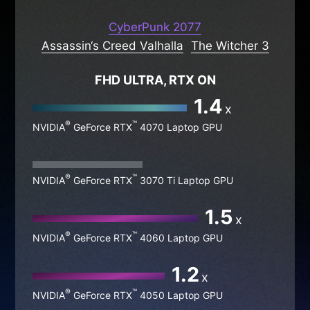
MÁXIMOS FPS EN LOS
JUEGOS
CyberPunk 2077
Assassin‘s Creed Valhalla
The Witcher 3
FHD ULTRA, RTX ON
1.4
x
®
™
NVIDIA
GeForce RTX
4070 Laptop GPU
®
™
NVIDIA
GeForce RTX
3070 Ti Laptop GPU
1.5
x
®
™
NVIDIA
GeForce RTX
4060 Laptop GPU
1.2