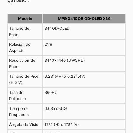
ganador.
Modelo
MPG 341CQR QD-OLED X36
Tamaño del
34" QD-OLED
Panel
Relación de
21:9
Aspecto
Resolución del
3440x1440 (UWQHD)
Panel
Tamaño de Píxel
0.2315(H) x 0.2315(V)
(H X V)
Tasa de
360Hz
Refresco
Tiempo de
0.03ms GtG
Respuesta
Ángulo de Visión
178° (H) x 178° (V)