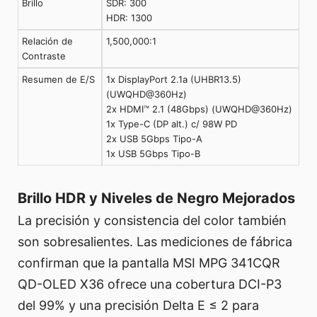
Brillo
SDR: 300
HDR: 1300
Relación de
1,500,000:1
Contraste
Resumen de E/S
1x DisplayPort 2.1a (UHBR13.5)
(UWQHD@360Hz)
2x HDMI™ 2.1 (48Gbps) (UWQHD@360Hz)
1x Type-C (DP alt.) c/ 98W PD
2x USB 5Gbps Tipo-A
1x USB 5Gbps Tipo-B
Brillo HDR y Niveles de Negro Mejorados
La precisión y consistencia del color también
son sobresalientes. Las mediciones de fábrica
confirman que la pantalla MSI MPG 341CQR
QD-OLED X36 ofrece una cobertura DCI-P3
del 99% y una precisión Delta E ≤ 2 para