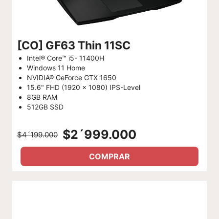
[CO] GF63 Thin 11SC
Intel® Core™ i5- 11400H
Windows 11 Home
NVIDIA® GeForce GTX 1650
15.6" FHD (1920 x 1080) IPS-Level
8GB RAM
512GB SSD
$2´999.000
$4´199.000
COMPRAR