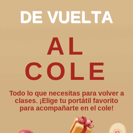
D
E
V
U
E
L
T
A
AL
COLE
Todo lo que necesitas para volver a
clases. ¡Elige tu portátil favorito
para acompañarte en el cole!