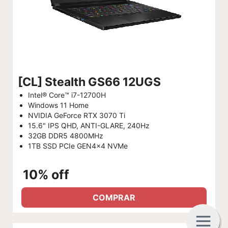
[CL] Stealth GS66 12UGS
Intel® Core™ i7-12700H
Windows 11 Home
NVIDIA GeForce RTX 3070 Ti
15.6" IPS QHD, ANTI-GLARE, 240Hz
32GB DDR5 4800MHz
1TB SSD PCIe GEN4x4 NVMe
10% off
COMPRAR
G
C
B