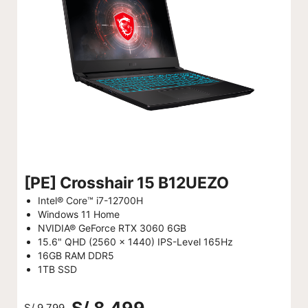
[PE] Crosshair 15 B12UEZO
Intel® Core™ i7-12700H
Windows 11 Home
NVIDIA® GeForce RTX 3060 6GB
15.6" QHD (2560 x 1440) IPS-Level 165Hz
16GB RAM DDR5
1TB SSD
S/ 8,499
S/ 9,799