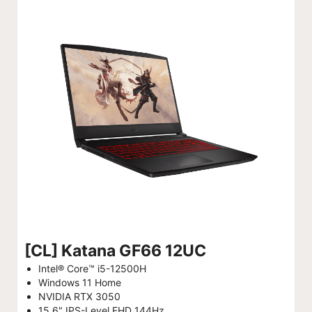
[CL] Katana GF66 12UC
Intel® Core™ i5-12500H
Windows 11 Home
NVIDIA RTX 3050
15.6" IPS-Level FHD 144Hz