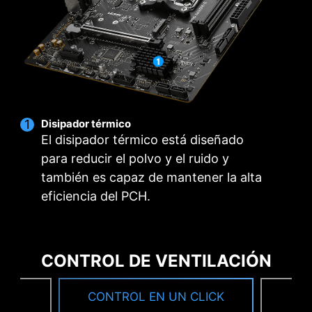
con una precisión milimétrica. No solo es
adecuados, que podrá descargar e instalar con
compatible con CPU multi-core, también crea
sólo unos clics.
Más Información
las condiciones perfectas para el overclocking
de tu CPU.
*Asegúrese de conectarse a Internet o MSI DRIVER
UTILITY INSTALLER no se iniciará automáticamente.
Disipador térmico
El disipador térmico está diseñado
para reducir el polvo y el ruido y
también es capaz de mantener la alta
eficiencia del PCH.
CONTROL DE VENTILACIÓN
TU
CONTROL EN UN CLICK
F