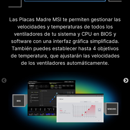
EZ OC TUNING
P
SWITCH DE RENDIMIENTO
PB
Las Placas Madre MSI te permiten gestionar las
velocidades y temperaturas de todos los
ventiladores de tu sistema y CPU en BIOS y
Performance Switch combina las ventajas del
software con una interfaz gráfica simplificada.
PBO (Precision Boost Overdrive) por defecto de
También puedes establecer hasta 4 objetivos
AMD y los ajustes de OC propios de MSI,
de temperatura, que ajustarán las velocidades
proporcionando un mayor rendimiento de la
de los ventiladores automáticamente.
CPU en ambos estados, mononúcleo y
multinúcleo. Esto es para usuarios que se
atreven con el máximo rendimiento.