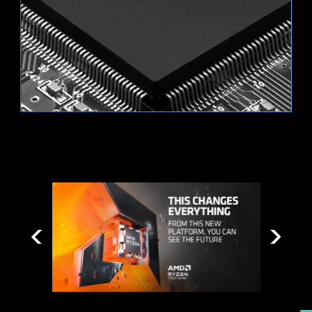
Una opción permanente de búsqueda y
favoritos en la esquina superior derecha permite
desplazarse rápidamente por los menús de la
BIOS.
SEGURIDAD DEL SISTEMA
Todas las Placas Madre de la serie PRO de MSI
Admite dispositivos RGB de 12 V.
tienen la función de SEGURIDAD en la BIOS
para proteger todos los archivos privados, ya
sea para uso profesional o diario.
ARRANQUE SEGURO
El arranque seguro es un estándar
de seguridad para garantizar que
un dispositivo arranque utilizando