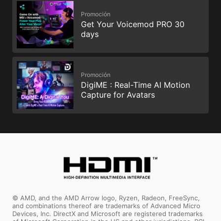
Promoción
Get Your Voicemod PRO 30
days
Promoción
DigiME : Real-Time AI Motion
Capture for Avatars
© AMD, and the AMD Arrow logo, Ryzen, Radeon, FreeSync,
and combinations thereof are trademarks of Advanced Micro
Devices, Inc. DirectX and Microsoft are registered trademarks