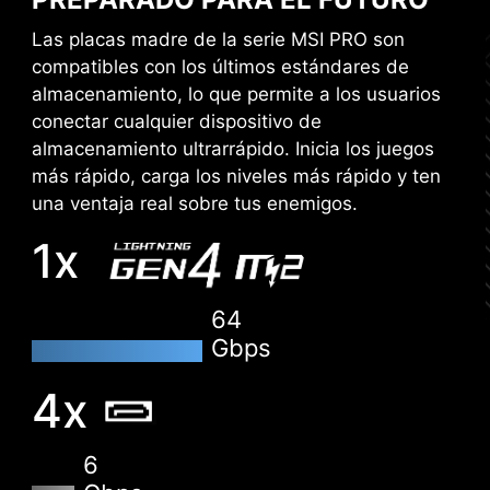
PERFIL EXPO
Las placas madre de la serie MSI PRO son
MSI lleva a cabo exhaustivas pruebas de
compatibles con los últimos estándares de
memoria con las marcas de memoria más
almacenamiento, lo que permite a los usuarios
populares en condiciones extremas para
conectar cualquier dispositivo de
garantizar que tu sistema funcione estable pase
almacenamiento ultrarrápido. Inicia los juegos
lo que pase. Perfil EXPO fácil de activar con
más rápido, carga los niveles más rápido y ten
ajustes de alimentación automáticos para
una ventaja real sobre tus enemigos.
obtener la mejor velocidad y estabilidad de la
memoria.
1x
CLICK BIOS 5
Saca más partido a una BIOS cargada y
64
diseñada para facilitar su uso. Ajusta la Placa
Gbps
Madre para obtener el máximo rendimiento en
juegos, eficiencia o récords mundiales de
4x
overclocking.
6
EZ-MODE
MODO AVANZADO