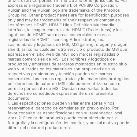
of Microsoft Corporation in the US and other jurisdictions. PCI
Express is a registered trademark of PCI-SIG Corporation.
Vulkan and the Vulkan logo are trademarks of the Khronos
Group Inc. Other product names are for identification purposes
only and may be trademarks of their respective companies.
Los términos HDMI™, HDMI™ High-Definition Multimedia
Interface, la Imagen comercial de HDMI™ (Trade dress) y los
logotipos de HDMI™ son marcas comerciales o marcas
registradas de HDMI™ Licensing Administrator, Inc.
Los nombres y logotipos de MSI, MSI gaming, dragon y dragon
shield, así como cualquier otro servicio o producto de MSI que
aparezca en el sitio web de MSI, son marcas registradas o
marcas comerciales de MSI. Los nombres y logotipos de
productos y empresas de terceros mostrados en nuestro sitio
web y utilizados en los materiales son propiedad de sus
respectivos propietarios y también pueden ser marcas
comerciales. Las marcas registradas y los materiales protegidos
por derechos de autor de MSI sólo pueden utilizarse con el
permiso por escrito de MSI. Quedan reservados todos los
derechos no concedidos expresamente en el presente
documento.
1. Las especificaciones pueden variar entre zonas y nos
reservamos el derecho de cambiarlas sin previo aviso. Por
favor consulte las especificaciones con su revendedor local.
<br> 2. El color del producto puede estar afectado por la
fotografía y la configuración del monitor, y por tal motivo puede
diferir del color del producto real.