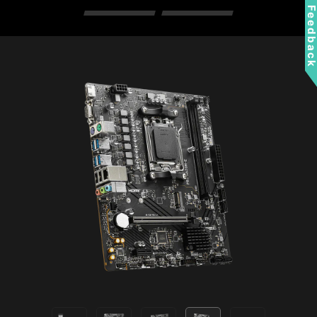
sólo software de confianza.
Feedbac
Cuando se inicia el PC, el firmware
comprueba la firma de cada
software de arranque, incluidos los
controladores de firmware UEFI,
las aplicaciones EFI y el sistema
operativo. El PC arranca mientras
las firmas son válidas.
BAR REDIMENSIONABLE
BAR redimensionable (Re-Size BAR) es una
función avanzada de PCI Express que permite a
la CPU acceder a toda la memoria de vídeo de
la GPU a la vez y mejorar el rendimiento.