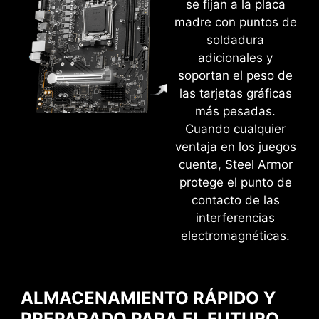
se fijan a la placa
madre con puntos de
soldadura
adicionales y
soportan el peso de
IU EXCLUSIVA DE AIDA64
las tarjetas gráficas
más pesadas.
EXTREME
Cuando cualquier
Placas Madre MSI proporcionan 60 días de
ventaja en los juegos
prueba gratuita de AIDA64 Extreme - edición
cuenta, Steel Armor
MSI. AIDA64 Extreme es una aplicación
protege el punto de
todopoderosa para información del sistema,
contacto de las
diagnósticos y benchmarks. Con la aplicación,
interferencias
puede supervisar la información detallada de
electromagnéticas.
hardware y software en PC y guardarlo en un
archivo en múltiples formatos como CSV y
HTML.
ALMACENAMIENTO RÁPIDO Y
OVERCLOCKING SENCILLO CON
PREPARADO PARA EL FUTURO