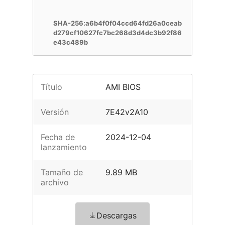
SHA-256:a6b4f0f04ccd64fd26a0ceab
d279cf10627fc7bc268d3d4dc3b92f86
e43c489b
Título
AMI BIOS
Versión
7E42v2A10
Fecha de
2024-12-04
lanzamiento
Tamaño de
9.89 MB
archivo
Descargas