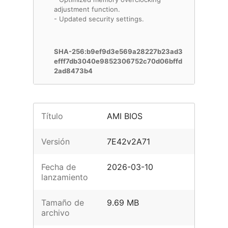
adjustment function.
- Updated security settings.
SHA-256:b9ef9d3e569a28227b23ad3
efff7db3040e9852306752c70d06bffd
2ad8473b4
Título
AMI BIOS
Versión
7E42v2A71
Fecha de
2026-03-10
lanzamiento
Tamaño de
9.69 MB
archivo