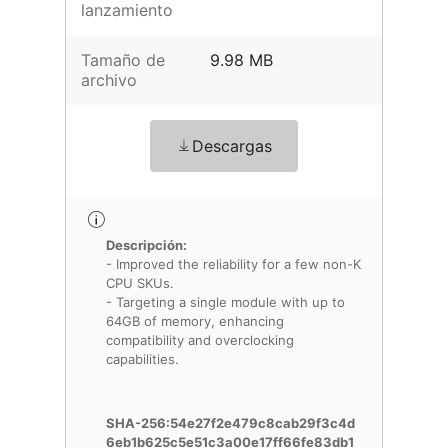
lanzamiento
Tamaño de
9.98 MB
archivo
Descargas
Descripción:
- Improved the reliability for a few non-K
CPU SKUs.
- Targeting a single module with up to
64GB of memory, enhancing
compatibility and overclocking
capabilities.
SHA-256:54e27f2e479c8cab29f3c4d
6eb1b625c5e51c3a00e17ff66fe83db1