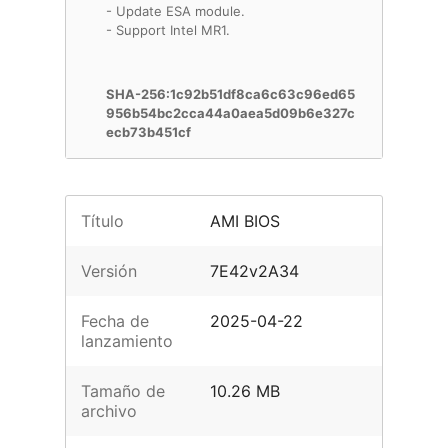
- Update ESA module.
- Support Intel MR1.
SHA-256:1c92b51df8ca6c63c96ed65
956b54bc2cca44a0aea5d09b6e327c
ecb73b451cf
Título
AMI BIOS
Versión
7E42v2A34
Fecha de
2025-04-22
lanzamiento
Tamaño de
10.26 MB
archivo