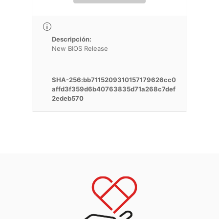
Descripción:
New BIOS Release
SHA-256:bb7115209310157179626cc0
affd3f359d6b40763835d71a268c7def
2edeb570