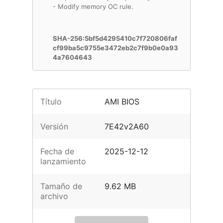
- Modify memory OC rule.
SHA-256:5bf5d4295410c7f720806faf
cf99ba5c9755e3472eb2c7f9b0e0a93
4a7604643
Título
AMI BIOS
Versión
7E42v2A60
Fecha de
2025-12-12
lanzamiento
Tamaño de
9.62 MB
archivo