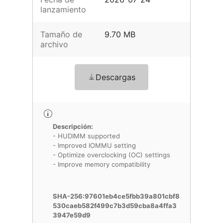
lanzamiento
Tamaño de
9.70 MB
archivo
Descargas
Descripción:
- HUDIMM supported
- Improved IOMMU setting
- Optimize overclocking (OC) settings
- Improve memory compatibility
SHA-256:97601eb4ce5fbb39a801cbf8
530caeb582f499c7b3d59cba8a4ffa3
3947e59d9