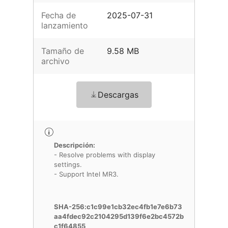
Fecha de
2025-07-31
lanzamiento
Tamaño de
9.58 MB
archivo
Descargas
Descripción:
- Resolve problems with display
settings.
- Support Intel MR3.
SHA-256:c1c99e1cb32ec4fb1e7e6b73
aa4fdec92c2104295d139f6e2bc4572b
c1f64855