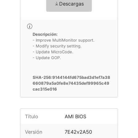
Descargas
Descripción:
- Improve MultiMonitor support.
- Modify security setting.
- Update MicroCode.
- Update GOP.
SHA-256:9144144fd675bad3d1ef7a38
660879a5a0fe8e74435def99965c49
cac315e016
Título
AMI BIOS
Versión
7E42v2A50