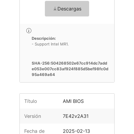
Descargas
Descripción:
- Support Intel MR1.
SHA-256:504268502e67cc914dc7add
e053e007cc83af924f885d5bef98fc0d
95a469a64
Título
AMI BIOS
Versión
7E42v2A31
Fecha de
2025-02-13