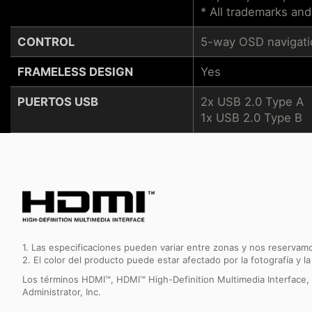
* All trademarks and
CONTROL
5-way OSD navigatio
FRAMELESS DESIGN
Yes
PUERTOS USB
2x USB 2.0 Type A
1x USB 2.0 Type B
1. Las especificaciones pueden variar entre zonas y nos reservamo
2. El color del producto puede estar afectado por la fotografía y la
Los términos HDMI™, HDMI™ High-Definition Multimedia Interface,
Administrator, Inc.