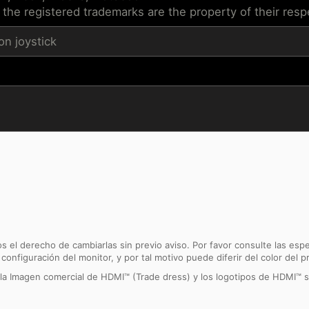
 the registered trademarks are the property of their res
n joystick
s el derecho de cambiarlas sin previo aviso. Por favor consulte las esp
 configuración del monitor, y por tal motivo puede diferir del color del p
 la Imagen comercial de HDMI™ (Trade dress) y los logotipos de HDMI™ 