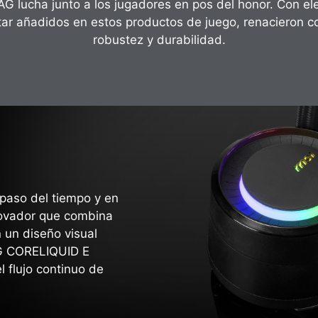
AG lucha junto a los jugadores en pos del honor. Con e
litar añadidos en estos productos de juego, renacieron 
robustez y durabilidad.
paso del tiempo y en
nnovador que combina
 un diseño visual
AG CORELIQUID E
l flujo continuo de