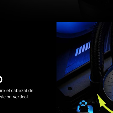
O
gire el cabezal de
ción vertical.