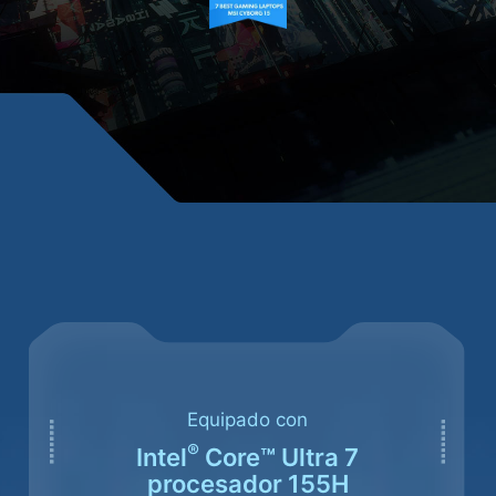
Equipado con
®
Intel
Core™ Ultra 7
procesador 155H