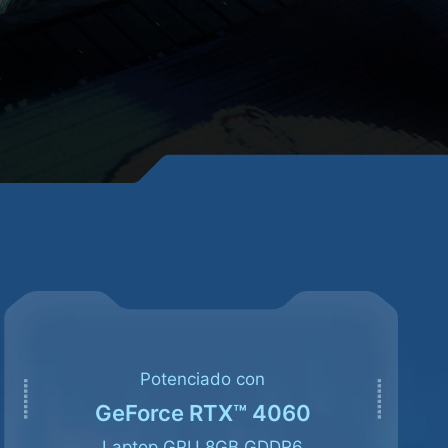
Potenciado con
GeForce RTX™ 4060
Laptop GPU 8GB GDDR6