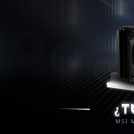
¿T
MSI 