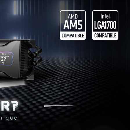
OR?
n que