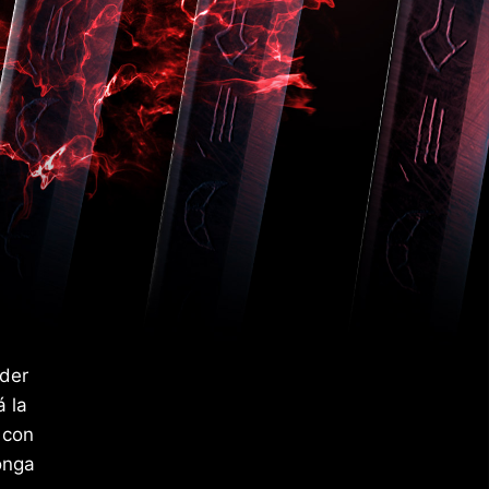
oder
á la
 con
onga