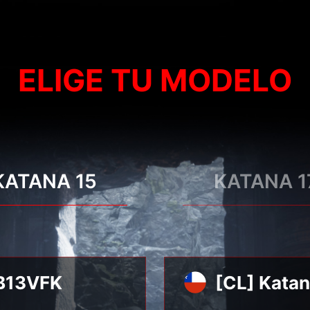
ELIGE TU MODELO
KATANA 15
KATANA 1
[CL] Kata
 B13VFK