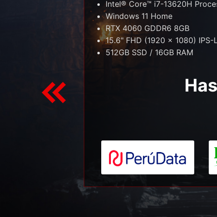
Intel® Core™ i7-13620H Proc
Windows 11 Home
RTX 4060 GDDR6 8GB
4Hz
15.6" FHD (1920 x 1080) IPS-
512GB SSD / 16GB RAM
S/ 7,200
/ 6,599
Has