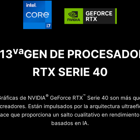
va
13
GEN DE PROCESADOR
RTX SERIE 40
®
™
Gráficas de NVIDIA
GeForce RTX
Serie 40 son más que
creadores. Están impulsados por la arquitectura ultraef
ace que proporciona un salto cualitativo en rendimiento 
basados en IA.