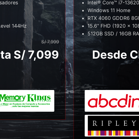
Intel® Core™ i7-1362
esadores
Windows 11 Home
RTX 4060 GDDR6 8G
15.6" FHD (1920 x 10
Level 144Hz
512GB SSD / 16GB R
S/ 7,999
Desde C
ta S/ 7,099