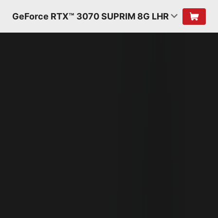
GeForce RTX™ 3070 SUPRIM 8G LHR
ARQUITECTURA
AMPERE DE NVIDIA
2ª GENERACIÓN
RT CORES
2X THROUGHPUT