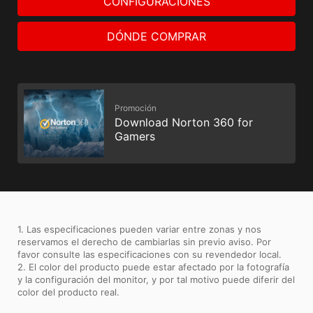
CONFIGURACIONES
DÓNDE COMPRAR
Promoción
Download Norton 360 for
Gamers
1. Las especificaciones pueden variar entre zonas y nos
reservamos el derecho de cambiarlas sin previo aviso. Por
favor consulte las especificaciones con su revendedor local.
2. El color del producto puede estar afectado por la fotografía
y la configuración del monitor, y por tal motivo puede diferir del
color del producto real.