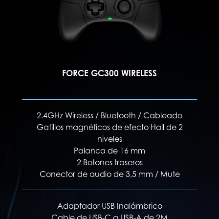
FORCE PRO WIRELESS
FO
ado
2.4GHz Wireless / Bluetooth / Cableado
de 2
Gatillos magnéticos de efecto Hall de 3
niveles
Módulos de palanca de 16 mm sustituibles
Mó
4 Botones traseros
ute
Conector de audio de 3,5 mm / Mute
Compatible con XBOX (sólo con cable)
Anillos de iluminación RGB