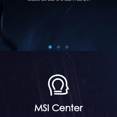
Adaptador USB Inalámbrico
Cable de USB-C a USB-A de 3M
D-pad adicional
MSI Center