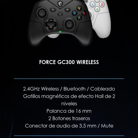
TION
FORCE GC300 WIRELESS
do
2.4GHz Wireless / Bluetooth / Cableado
2
 3
Gatillos magnéticos de efecto Hall de 2
G
niveles
bles
Palanca de 16 mm
Mód
2 Botones traseros
te
Conector de audio de 3,5 mm / Mute
e)
C