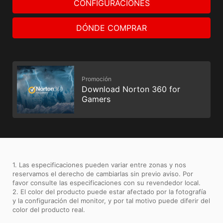
CONFIGURACIONES
DÓNDE COMPRAR
Promoción
Download Norton 360 for
Gamers
1. Las especificaciones pueden variar entre zonas y nos
reservamos el derecho de cambiarlas sin previo aviso. Por
favor consulte las especificaciones con su revendedor local.
2. El color del producto puede estar afectado por la fotografía
y la configuración del monitor, y por tal motivo puede diferir del
color del producto real.