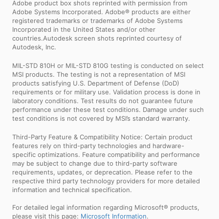
Adobe product box shots reprinted with permission from
Adobe Systems Incorporated. Adobe® products are either
registered trademarks or trademarks of Adobe Systems
Incorporated in the United States and/or other
countries.Autodesk screen shots reprinted courtesy of
Autodesk, Inc.
MIL-STD 810H or MIL-STD 810G testing is conducted on select
MSI products. The testing is not a representation of MSI
products satisfying U.S. Department of Defense (DoD)
requirements or for military use. Validation process is done in
laboratory conditions. Test results do not guarantee future
performance under these test conditions. Damage under such
test conditions is not covered by MSI’s standard warranty.
Third-Party Feature & Compatibility Notice: Certain product
features rely on third-party technologies and hardware-
specific optimizations. Feature compatibility and performance
may be subject to change due to third-party software
requirements, updates, or deprecation. Please refer to the
respective third party technology providers for more detailed
information and technical specification.
For detailed legal information regarding Microsoft® products,
please visit this page:
Microsoft Information
.