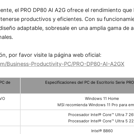
nte, el PRO DP80 AI A2G ofrece el rendimiento que l
tenerse productivos y eficientes. Con su funcionamie
y diseño adaptable, sobresale en una amplia gama de ap
nales.
, por favor visite la página web oficial:
om/Business-Productivity-PC/PRO-DP80-AI-A2GX
 PC de
Especificaciones del PC de Escritorio Serie PR
IVO
Windows 11 Home
MSI recomienda Windows 11 Pro para e
Procesador Intel® Core™ Ultra 7 26
Procesador Intel® Core™ Ultra 5 2
Intel® B860