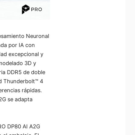
cesamiento Neuronal
ada por IA con
dad excepcional y
, modelado 3D y
ria DDR5 de doble
d Thunderbolt™ 4
rencias rápidas.
2G se adapta
 PRO DP80 AI A2G