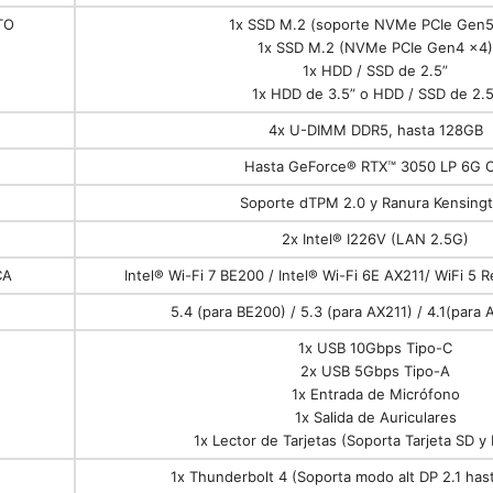
TO
1x SSD M.2 (soporte NVMe PCIe Gen5
1x SSD M.2 (NVMe PCIe Gen4 x4)
1x HDD / SSD de 2.5”
1x HDD de 3.5” o HDD / SSD de 2.5
4x U-DIMM DDR5, hasta 128GB
Hasta GeForce® RTX™ 3050 LP 6G 
Soporte dTPM 2.0 y Ranura Kensing
2x Intel® I226V (LAN 2.5G)
CA
Intel® Wi-Fi 7 BE200 / Intel® Wi-Fi 6E AX211/ WiFi 5
5.4 (para BE200) / 5.3 (para AX211) / 4.1(par
1x USB 10Gbps Tipo-C
2x USB 5Gbps Tipo-A
1x Entrada de Micrófono
1x Salida de Auriculares
1x Lector de Tarjetas (Soporta Tarjeta SD y
1x Thunderbolt 4 (Soporta modo alt DP 2.1 ha