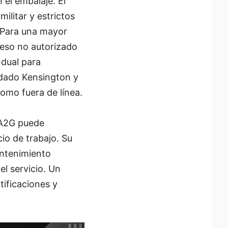
 el embalaje. El
ilitar y estrictos
. Para una mayor
cceso no autorizado
 dual para
ndado Kensington y
omo fuera de línea.
I A2G puede
io de trabajo. Su
antenimiento
el servicio. Un
tificaciones y