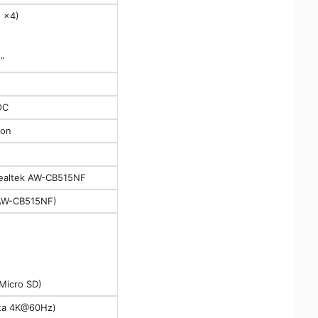
 x4)
”
OC
ton
 Realtek AW-CB515NF
a AW-CB515NF)
 Micro SD)
sta 4K@60Hz)