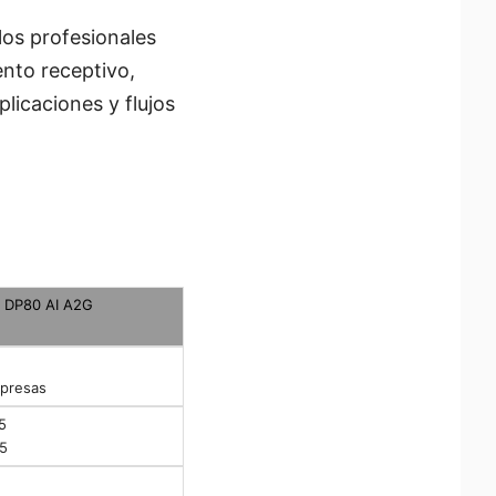
os profesionales
nto receptivo,
licaciones y flujos
O DP80 AI A2G
mpresas
5
25