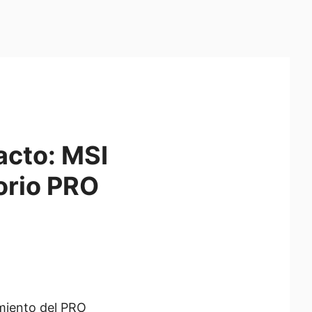
acto: MSI
orio PRO
miento del PRO