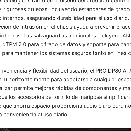
s ecológicos tanto en el diseño del producto como en
 rigurosas pruebas, incluyendo estándares de grado m
d internos, asegurando durabilidad para el uso diario
cción de intrusión en el chasis ayuda a prevenir el a
nternos. Las salvaguardias adicionales incluyen LAN
, dTPM 2.0 para cifrado de datos y soporte para ca
 para mantener los sistemas seguros tanto en línea c
nveniencia y flexibilidad del usuario, el PRO DP80 A
al u horizontalmente para adaptarse a cualquier espac
tualizar permite mejoras rápidas de componentes y m
que los accesorios de tornillo de mariposa simplifican 
 que ahorra espacio proporciona audio claro para no
 conveniencia al uso diario.