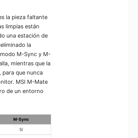
 la pieza faltante
as limpias están
do una estación de
eliminado la
el modo M-Sync y M-
lla, mientras que la
s, para que nunca
monitor. MSI M-Mate
tro de un entorno
M-Sync
Sí