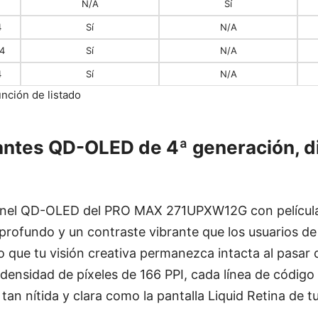
N/A
Sí
4
Sí
N/A
4
Sí
N/A
4
Sí
N/A
unción de listado
antes QD-OLED de 4ª generación, 
 panel QD-OLED del PRO MAX 271UPXW12G con películ
rofundo y un contraste vibrante que los usuarios de
 que tu visión creativa permanezca intacta al pasar d
 densidad de píxeles de 166 PPI, cada línea de código
tan nítida y clara como la pantalla Liquid Retina de 