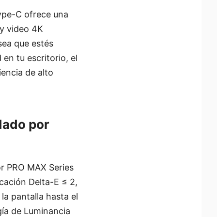
Type-C ofrece una
 y video 4K
sea que estés
n tu escritorio, el
encia de alto
dado por
tor PRO MAX Series
ación Delta-E ≤ 2,
a pantalla hasta el
ogía de Luminancia