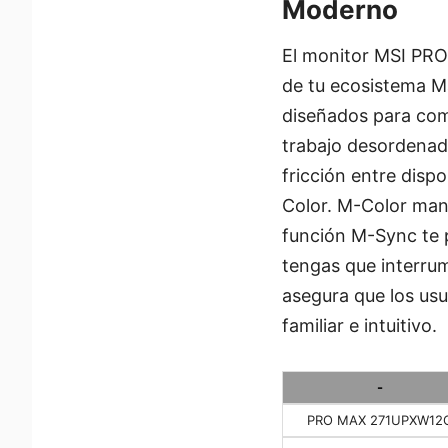
Moderno
El monitor MSI PRO 
de tu ecosistema Ma
diseñados para com
trabajo desordenad
fricción entre dis
Color. M-Color mant
función M-Sync te p
tengas que interrum
asegura que los us
familiar e intuitivo.
-
PRO MAX 271UPXW12