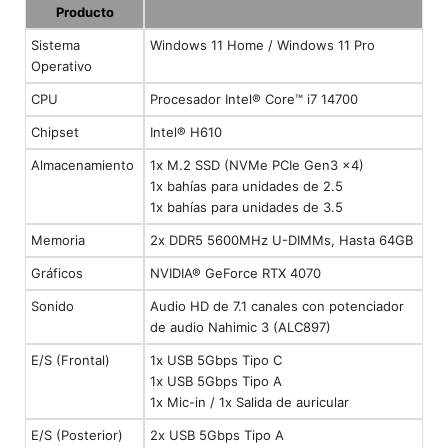
Producto
Sistema
Windows 11 Home / Windows 11 Pro
Operativo
CPU
Procesador Intel® Core™ i7 14700
Chipset
Intel® H610
Almacenamiento
1x M.2 SSD (NVMe PCIe Gen3 x4)
1x bahías para unidades de 2.5
1x bahías para unidades de 3.5
Memoria
2x DDR5 5600MHz U-DIMMs, Hasta 64GB
Gráficos
NVIDIA® GeForce RTX 4070
Sonido
Audio HD de 7.1 canales con potenciador
de audio Nahimic 3 (ALC897)
E/S (Frontal)
1x USB 5Gbps Tipo C
1x USB 5Gbps Tipo A
1x Mic-in / 1x Salida de auricular
E/S (Posterior)
2x USB 5Gbps Tipo A