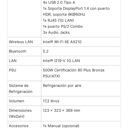
4x USB 2.0 Tipo A
1x Soporta DisplayPort 1.4 con puerto
HDR, soporta 4K@60Hz
1x RJ45 (1G LAN)
1x puerto PS/2 Combo
3x Audio Jacks
Wireless LAN
Intel® Wi-Fi 6E AX210
Bluetooth
5.2
LAN
Intel® I219-V 1G LAN
PSU
500W Certificación 80 Plus Bronze
PSU(ATX)
Sistema de
Refrigeración por aire
Refrigeración
Volumen
17,2 litros
Dimensiones
123 x 323 x 369 mm
(WxDxH)
Accesorios
1x Manual (opcional)