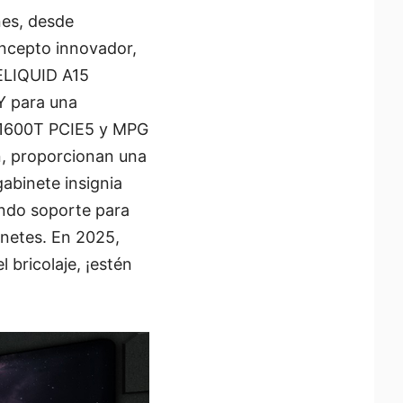
nes, desde
oncepto innovador,
RELIQUID A15
Y para una
Ai1600T PCIE5 y MPG
n, proporcionan una
gabinete insignia
endo soporte para
inetes. En 2025,
 bricolaje, ¡estén