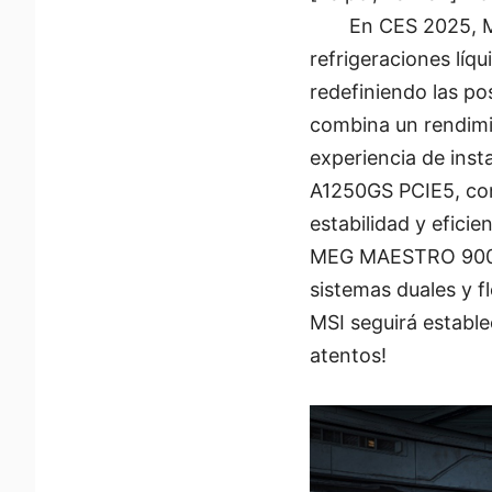
En CES 2025, M
refrigeraciones líq
redefiniendo las p
combina un rendimi
experiencia de ins
A1250GS PCIE5, con 
estabilidad y efici
MEG MAESTRO 900L P
sistemas duales y f
MSI seguirá estable
atentos!