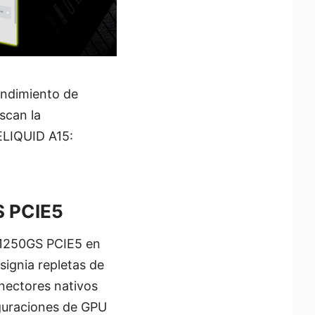
endimiento de
scan la
ELIQUID A15:
S PCIE5
A1250GS PCIE5 en
ignia repletas de
nectores nativos
iguraciones de GPU