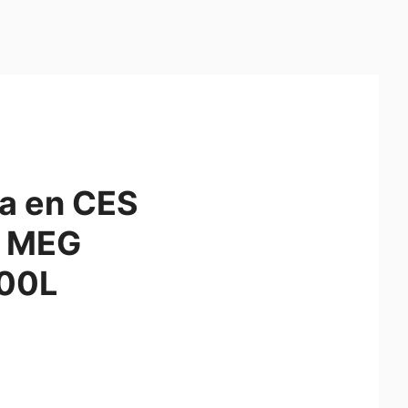
la en CES
, MEG
00L