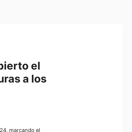
ierto el
ras a los
024, marcando el