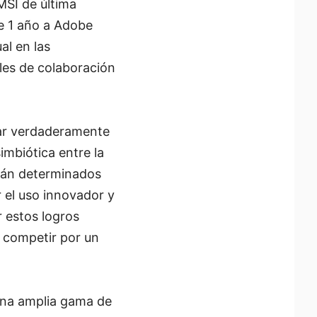
MSI de última
e 1 año a Adobe
al en las
ales de colaboración
nar verdaderamente
imbiótica entre la
erán determinados
r el uso innovador y
ar estos logros
 competir por un
 una amplia gama de