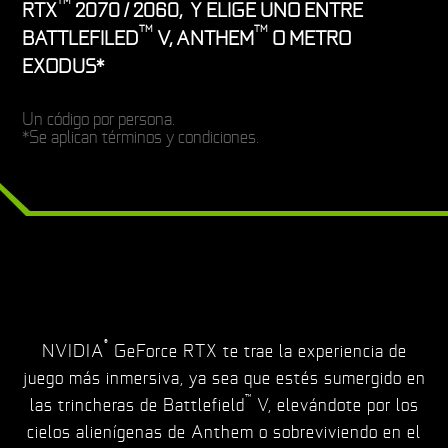
TM
RTX
2070 / 2060, Y ELIGE UNO ENTRE
TM
TM
BATTLEFILED
V, ANTHEM
O METRO
EXODUS*
Un código por persona.
*Se aplican términos y condiciones.
®
NVIDIA
GeForce RTX te trae la experiencia de
juego más inmersiva, ya sea que estés sumergido en
™
las trincheras de Battlefield
V, elevándote por los
cielos alienígenas de Anthem o sobreviviendo en el