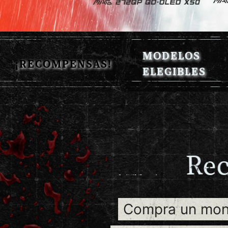
MODELOS
¡RECOMPENSAS!
ELEGIBLES
R
e
Compra un moni