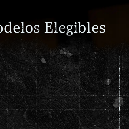
e
d
i
b
l
o
l
s
l
E
s
o
e
e
g