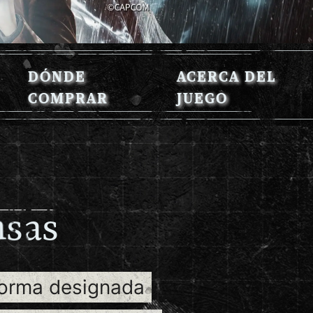
DÓNDE
ACERCA DEL
COMPRAR
JUEGO
n
s
a
s
forma designada