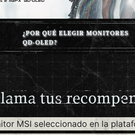
¿POR QUÉ ELEGIR MONITORES
QD-OLED?
m
p
a
e
e
c
o
m
r
t
a
u
l
c
s
tor MSI seleccionado en la plata