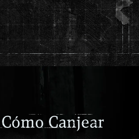
a
r
e
n
o
ó
a
C
m
j
C