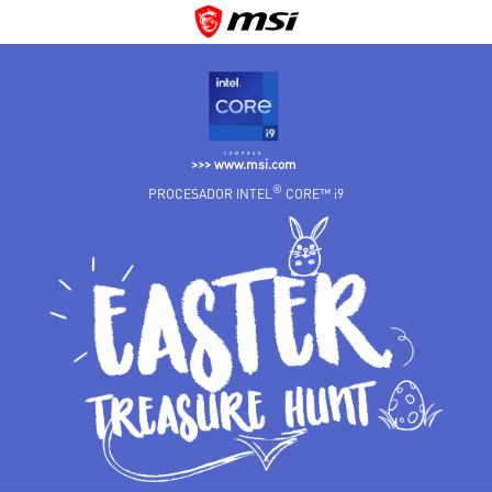
COMPRAR
>>> www.msi.com
®
PROCESADOR INTEL
CORE™ i9