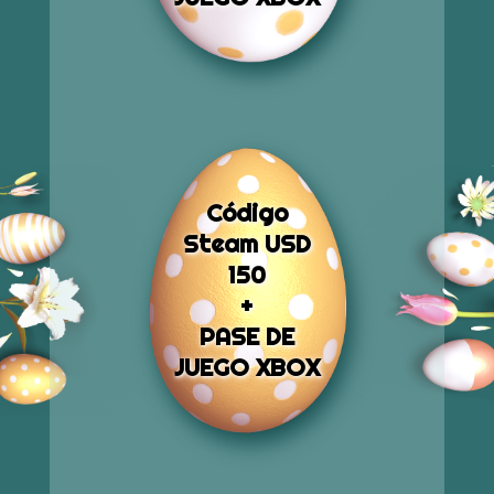
Código
Steam USD
150
+
PASE DE
JUEGO XBOX