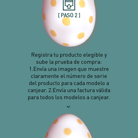
[ PASO 2 ]
Registra tu producto elegible y
sube la prueba de compra:
1.Envía una imagen que muestre
claramente el número de serie
del producto para cada modelo a
canjear. 2.Envía una factura válida
para todos los modelos a canjear.