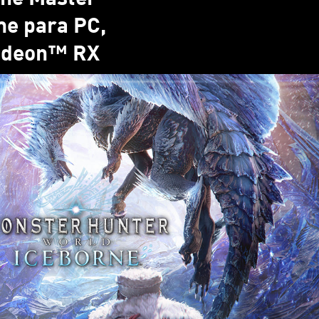
me para PC,
Radeon™ RX