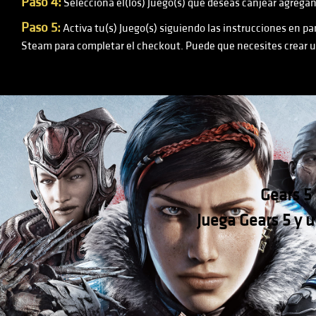
Paso 4:
Selecciona el(los) Juego(s) que deseas canjear agregán
Paso 5:
Activa tu(s) Juego(s) siguiendo las instrucciones en pa
Steam para completar el checkout. Puede que necesites crear 
Gears 5
Juega Gears 5 y 