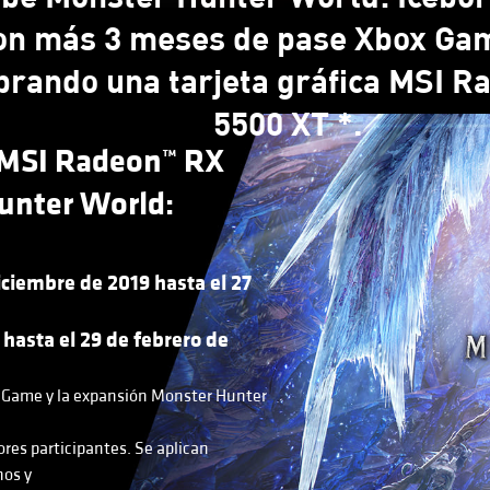
ion más 3 meses de pase Xbox Ga
rando una tarjeta gráfica MSI 
5500 XT *.
a MSI Radeon™ RX
unter World:
iciembre de 2019 hasta el 27
 hasta el 29 de febrero de
l Game y la expansión Monster Hunter
res participantes. Se aplican
nos y