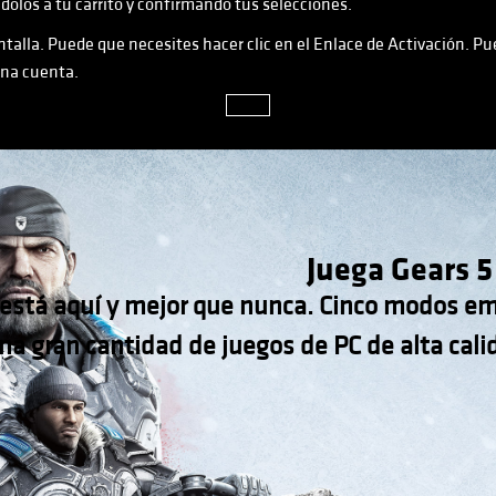
dolos a tu carrito y confirmando tus selecciones.
ntalla. Puede que necesites hacer clic en el Enlace de Activación. Pu
una cuenta.
close
Juega Gears 5
 está aquí y mejor que nunca. Cinco modos em
una gran cantidad de juegos de PC de alta cal