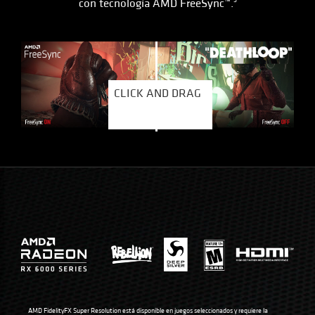
con tecnología AMD FreeSync™.
5
CLICK AND DRAG
CLICK AND DRAG
AMD FidelityFX Super Resolution está disponible en juegos seleccionados y requiere la