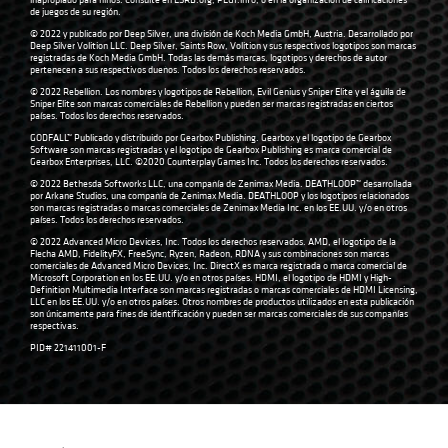
inapropiado para niños. Consulte en ESRB.org, PEGI.info, o en la organización de calificaciones
de juegos de su región.
© 2022 y publicado por Deep Silver, una división de Koch Media GmbH, Austria. Desarrollado por
Deep Silver Volition LLC. Deep Silver, Saints Row, Volition y sus respectivos logotipos son marcas
registradas de Koch Media GmbH. Todas las demás marcas, logotipos y derechos de autor
pertenecen a sus respectivos dueños. Todos los derechos reservados.
© 2022 Rebellion. Los nombres y logotipos de Rebellion, Evil Genius y Sniper Elite y el águila de
Sniper Elite son marcas comerciales de Rebellion y pueden ser marcas registradas en ciertos
países. Todos los derechos reservados.
GODFALL™ Publicado y distribuido por Gearbox Publishing. Gearbox y el logotipo de Gearbox
Software son marcas registradas y el logotipo de Gearbox Publishing es marca comercial de
Gearbox Enterprises, LLC. ©2020 Counterplay Games Inc. Todos los derechos reservados.
© 2022 Bethesda Softworks LLC, una compañía de Zenimax Media. DEATHLOOP™ desarrollada
por Arkane Studios, una compañía de Zenimax Media. DEATHLOOP y los logotipos relacionados
son marcas registradas o marcas comerciales de Zenimax Media Inc. en los EE.UU. y/o en otros
países. Todos los derechos reservados.
© 2022 Advanced Micro Devices, Inc. Todos los derechos reservados. AMD, el logotipo de la
Flecha AMD, FidelityFX, FreeSync, Ryzen, Radeon, RDNA y sus combinaciones son marcas
comerciales de Advanced Micro Devices, Inc. DirectX es marca registrada o marca comercial de
Microsoft Corporation en los EE.UU. y/o en otros países. HDMI, el logotipo de HDMI y High-
Definition Multimedia Interface son marcas registradas o marcas comerciales de HDMI Licensing,
LLC en los EE.UU. y/o en otros países. Otros nombres de productos utilizados en esta publicación
son únicamente para fines de identificación y pueden ser marcas comerciales de sus compañías
respectivas.
PID# 221411001-F