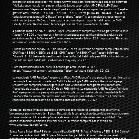
integración del desarrollador. Ver
https://www.amd.com/en/technologies/radeon-software-
fidelityfx-super-resolution
para una lista de juegos soportados. AMD FidelityFX Super
Resolution es “dependiente del juego” y está soportada por los siguientes productos: Tarjetas
gráficas AMD Radeon™ RX 6000, RX 5000, RX 500, RX Vega, RX 480, RX 470, RX 460, y
todos los procesadores AMD Ryzen™ con gráficos Radeon™ si se cumplen los requerimientos
mínimos del juego. AMD no ofrece soporte técnico ni garantía por la habilitación de AMD
FidelityFX Super Resolution en tarjetas gráficas de otros proveedores. GD-187
A partir de marzo de 2022, Radeon Super Resolution es compatible con los gráficos de la serie
Radeon RX 5000 y más nuevos, y funciona con juegos que admiten el modo exclusivo de
pantalla completa. Software AMD: se requiere Adrenalin Edition 22.3.1 o posterior. Para más
información, visitar
www.amd.com/rsr
. GD-197.
Pruebas realizadas por AMD el 9 de junio de 2021 en un sistema de prueba compuesto por una
CPU Ryzen 9 5900X, DDR4 de 16 GB, GPU Radeon RX 6900 XT con Radeon Software
Adrenalin 21.6.1 beta en la versión preliminar de Godfall habilitada para FSR a 4K máximo con
trazado de rayos habilitado. Performance may vary. RS-381.
Para información adicional sobre la tecnología AMD FidelityFX, ver
https://www.amd.com/en/technologies/radeon-software-fidelityfx
. GD-172
La tecnología AMD FreeSync™ requiere gráficos AMD Radeon™ y una pantalla compatible con la
tecnología FreeSync certificada por AMD. La tecnología AMD FreeSync Premium™ agrega
requisitos de compensación obligatoria de baja velocidad de fotogramas y al menos una
frecuencia de actualización de 120 Hz en FHD mínimo. La tecnología AMD FreeSync Premium
Pro™ agrega requisitos para que la pantalla cumpla con las pruebas de conformidad de MD
FreeSync Premium Pro. Ver
www.amd.com/freesync
para detalles completos. Confirme la
capacidad con el fabricante de su sistema antes de comprar. GD-127
Oferta por tiempo limitado disponible a través de revendedores participantes solamente.
Únicamente para mayores de 18 años. Después de la compra, el producto debe ser instalado en el
sistema donde se utilizará el cupón para el canje. Es nulo donde se encuentre prohibido. Se
aplican limitaciones adicionales y residenciales. Términos completos de la oferta en
www.amdrewards.com/terms
.
Saints Row y Sniper Elite® 5 tienen una calificación ESRB “M” para Adultos y PEGI 18. Evil Genius®
2 tiene una calificación ESRB “T” para Adolescentes y PEGI 12. Puede contener material