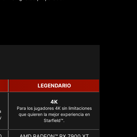
LEGENDARIO
4K
Para los jugadores 4K sin limitaciones
a
que quieren la mejor experiencia en
y
Starfield™.
0
AMD RADEON™ RX 7900 XT