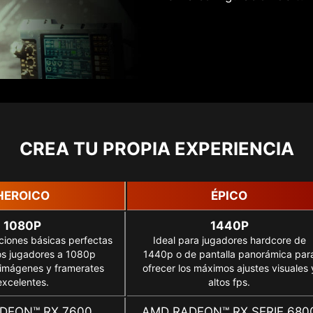
CREA TU PROPIA EXPERIENCIA
HEROICO
ÉPICO
1080P
1440P
ciones básicas perfectas
Ideal para jugadores hardcore de
os jugadores a 1080p
1440p o de pantalla panorámica par
 imágenes y framerates
ofrecer los máximos ajustes visuales 
excelentes.
altos fps.
DEON™ RX 7600
AMD RADEON™ RX SERIE 680