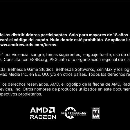
e los distribuidores participantes. Sólo para mayores de 18 años.
jeará el código del cupón. Nulo donde esté prohibido. Se aplican l
n www.amdrewards.com/terms.
e" por violencia, sangre, temas sugerentes, lenguaje fuerte, uso de 
. Consulta con ESRB.org, PEGI.info o tu organización regional de cla
sda, Bethesda Game Studios, Bethesda Softworks, ZeniMax y los log
Max Media Inc. en EE. UU. y/o en otros países. Todos los derechos r
los derechos reservados. AMD, el logotipo de la flecha de AMD, Ra
ices, Inc. Otros nombres de productos utilizados en este documento
pectivos propietarios.