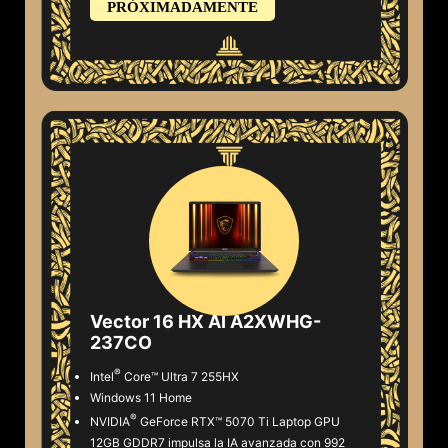
PRÓXIMADAMENTE
Vector 16 HX AI A2XWHG-
237CO
®
Intel
Core™ Ultra 7 255HX
Windows 11 Home
®
NVIDIA
GeForce RTX™ 5070 Ti Laptop GPU
12GB GDDR7 impulsa la IA avanzada con 992