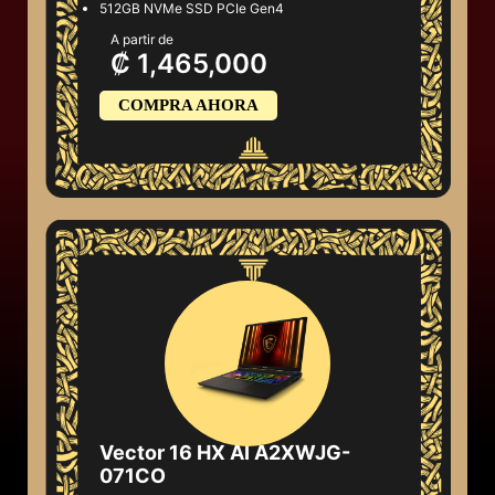
512GB NVMe SSD PCIe Gen4
A partir de
₡ 1,465,000
COMPRA AHORA
Vector 16 HX AI A2XWJG-
071CO