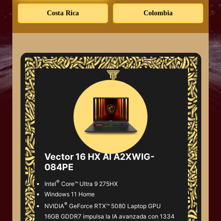
Costa Rica
Colombia
Vector 16 HX AI A2XWIG-
084PE
®
Intel
Core™ Ultra 9 275HX
Windows 11 Home
®
NVIDIA
GeForce RTX™ 5080 Laptop GPU
16GB GDDR7 impulsa la IA avanzada con 1334