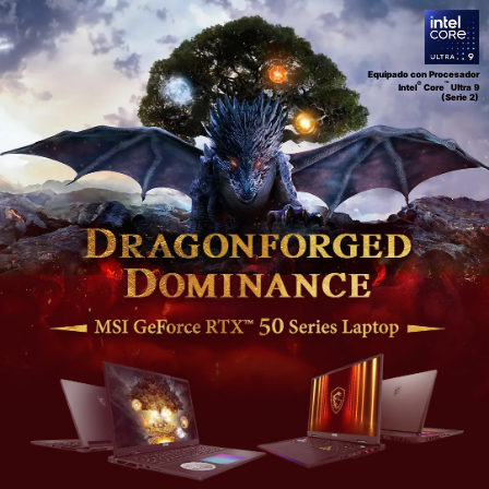
Equipado con Procesador
®
™
Intel
Core
Ultra 9
(Serie 2)