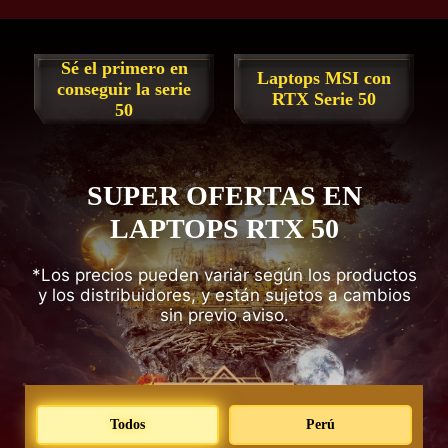
Sé el primero en
Laptops MSI con
conseguir la serie
RTX Serie 50
50
SUPER OFERTAS EN
LAPTOPS RTX 50
*Los precios pueden variar según los productos
y los distribuidores, y están sujetos a cambios
sin previo aviso.
Todos
Perú