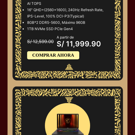
AI TOPS
16" QHD+(2560x1600), 240Hz Refresh Rate,
IPS-Level, 100% DCI-P3(Typical)
8GB*2 DDR5-5600, Máximo 96GB
1TB NVMe SSD PCIe Gen4
A partir de
S/ 12,599.00
S/ 11,999.90
COMPRAR AHORA