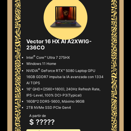
Vector 16 HX AI A2XWIG-
236CO
®
Intel
Core™ Ultra 7 275HX
Windows 11 Home
®
NVIDIA
GeForce RTX™ 5080 Laptop GPU
16GB GDDR7 impulsa la IA avanzada con 1334
AI TOPS
16" QHD+(2560x1600), 240Hz Refresh Rate,
IPS-Level, 100% DCI-P3(Typical)
16GB*2 DDR5-5600, Máximo 96GB
2TB NVMe SSD PCIe Gen4
A partir de
$ ?????