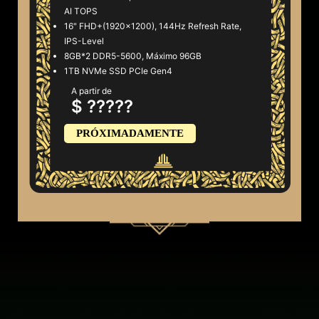
AI TOPS
16" FHD+(1920x1200), 144Hz Refresh Rate,
IPS-Level
8GB*2 DDR5-5600, Máximo 96GB
1TB NVMe SSD PCIe Gen4
A partir de
$ ?????
PRÓXIMADAMENTE