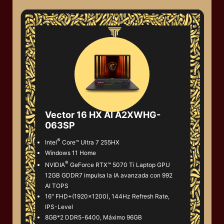
Vector 16 HX AI A2XWHG-
063SP
®
Intel
Core™ Ultra 7 255HX
Windows 11 Home
®
NVIDIA
GeForce RTX™ 5070 Ti Laptop GPU
12GB GDDR7 impulsa la IA avanzada con 992
AI TOPS
16" FHD+(1920x1200), 144Hz Refresh Rate,
IPS-Level
8GB*2 DDR5-6400, Máximo 96GB