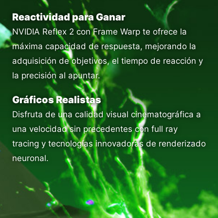
Reactividad para Ganar
NVIDIA Reflex 2 con Frame Warp te ofrece la
máxima capacidad de respuesta, mejorando la
adquisición de objetivos, el tiempo de reacción y
la precisión al apuntar.
Gráficos Realistas
Disfruta de una calidad visual cinematográfica a
una velocidad sin precedentes con full ray
tracing y tecnologías innovadoras de renderizado
neuronal.