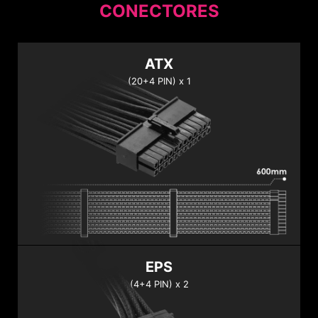
CONECTORES
ATX
(20+4 PIN) x 1
3
1
4
4
2
EPS
(4+4 PIN) x 2