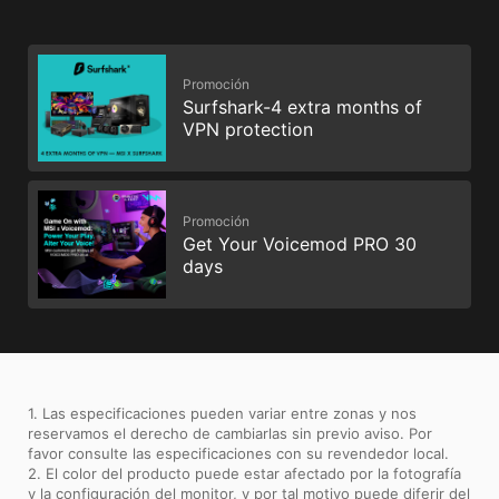
Promoción
Surfshark-4 extra months of
VPN protection
Promoción
Get Your Voicemod PRO 30
days
1. Las especificaciones pueden variar entre zonas y nos
reservamos el derecho de cambiarlas sin previo aviso. Por
favor consulte las especificaciones con su revendedor local.
2. El color del producto puede estar afectado por la fotografía
y la configuración del monitor, y por tal motivo puede diferir del