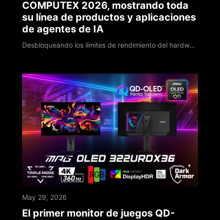
COMPUTEX 2026, mostrando toda
su línea de productos y aplicaciones
de agentes de IA
Desbloqueando los límites de rendimiento del hardware mientras se pionera en implementaciones de IA localizadas en el dispositivo MSI, un líder global en computación de alto rendimiento y PC con IA, presentó su hoja de ruta tecnológica de próxima generación en COMPUTEX 2026. Marcando su hito del 40º aniversario, MSI ha profundizado la integración de software y hardware, aprovechando cuatro décadas de experiencia en ingeniería para actualiza
May 29, 2026
El primer monitor de juegos QD-