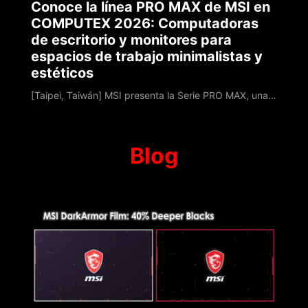
Conoce la línea PRO MAX de MSI en
COMPUTEX 2026: Computadoras
de escritorio y monitores para
espacios de trabajo minimalistas y
estéticos
[Taipei, Taiwán] MSI presenta la Serie PRO MAX, una plataforma profesional construida alrededor de la Modernidad, Aceleración y eXperiencia. Diseñada con una jerarquía visual unificada, mantiene el enfoque completamente en el contenido mientras optimiza la multitarea, tareas centradas en datos y colaboración híbrida. A medida que los flujos de trabajo trascienden las oficinas tradicionales, PRO MAX asegura la continuidad entre el hogar y lo
Blog