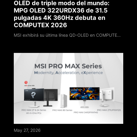
OLED de triple modo del mundo:
MPG OLED 322URDX36 de 31.5
pulgadas 4K 360Hz debuta en
COMPUTEX 2026
MSI exhibirá su última línea QD-OLED en COMPUTEX 2026. El MPG OLED 322URDX36 destaca esta exhibición con un diseño exterior completamente nuevo. Cuenta con un panel QD-OLED 4K 360Hz líder en el mercado y debuta con el Modo Triple, estableciendo un nuevo hito para los monitores de juegos OLED. El MPG OLED 322URDX36 es el primer monitor de juegos de 31.5 pulgadas 4K 360Hz en el mercado en presentar la innovadora configuración de Modo Triple.
May 27, 2026