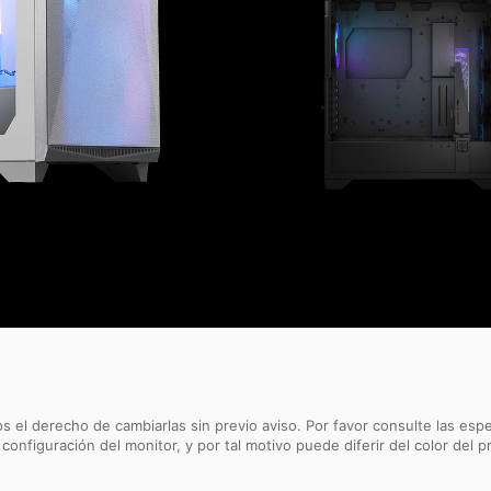
s el derecho de cambiarlas sin previo aviso. Por favor consulte las esp
 configuración del monitor, y por tal motivo puede diferir del color del p