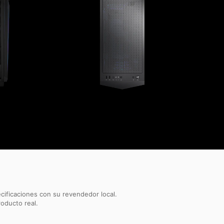
ecificaciones con su revendedor local.
roducto real.