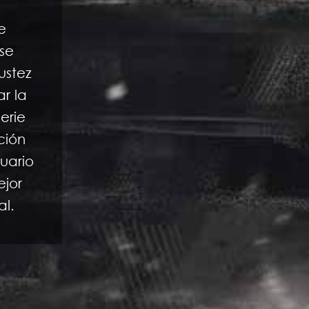
e
se
ustez
r la
erie
ción
suario
ejor
al.