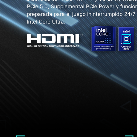
PCIe 5.0, Supplemental PCIe Power y funcion
preparada para el juego ininterrumpido 24/7
Intel Core Ultra.