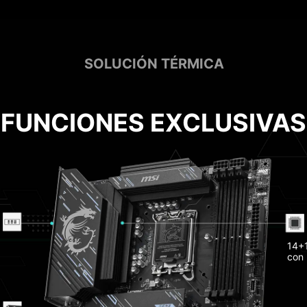
SOLUCIÓN TÉRMICA
FUNCIONES EXCLUSIVAS
Heat
Memo
14+1
con