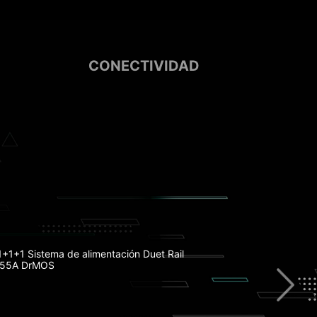
CONECTIVIDAD
sink con 7W/mK Pad Térmico
ry Boost
+1+1 Sistema de alimentación Duet Rail
 55A DrMOS