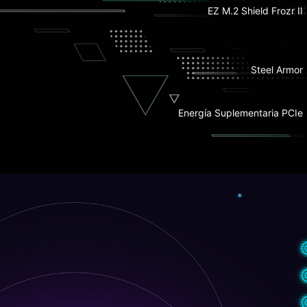
EZ M.2 Shield Frozr II
1x Slot PCIe 5.0 M.2
Steel Armor
Energía Suplementaria PCIe
PCB de 6 capas grado servidor
con 2oz Cobre Espesado