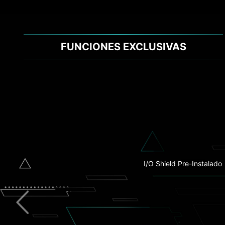
FUNCIONES EXCLUSIVAS
Thunderbolt 4
I/O Shield Pre-Instalado
Disipador térmico ampliado
5G LAN
Wi-Fi 7