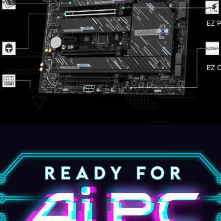
Sopo
EZ P
Ligh
EZ 
3x S