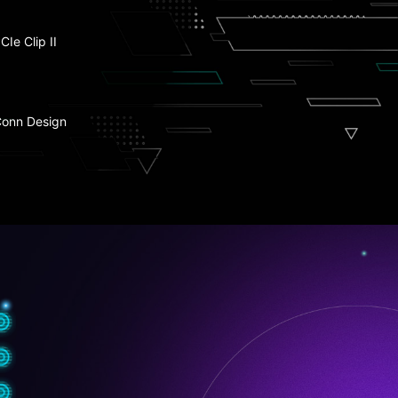
rte de Radiador
CIe Clip II
tning Gen 5
Conn Design
lots PCIe 4.0 M.2