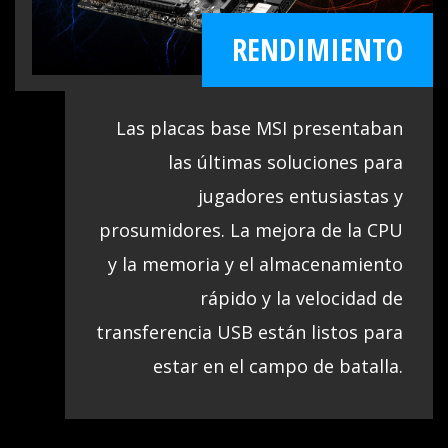
Combinado con la tecnología MSI DDR4
RENDIMIENTO
Boost, ofrecemos la máxima
compatibilidad aún durante el
overclocking, para que puedas armarte
Las placas base MSI presentaban
la plataforma de juego que quieras.
las últimas soluciones para
jugadores entusiastas y
prosumidores. La mejora de la CPU
y la memoria y el almacenamiento
rápido y la velocidad de
transferencia USB están listos para
estar en el campo de batalla.