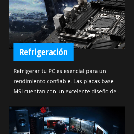
sistema están a su disposición para
llevar su sistema a nuevas alturas y
satisfacer incluso al ajustador más
exigente. Hace que sea muy fácil instalar
su propia placa base sin ningún
Refrigeración
problema.
Refrigerar tu PC es esencial para un
rendimiento confiable. Las placas base
MSI cuentan con un excelente diseño de
energía con un disipador de calor sólido
y pesado. Nos hemos asegurado de
incluir suficientes encabezados de
ventilador con control total para