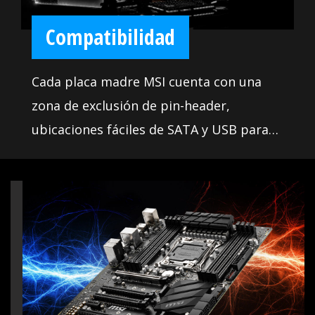
sea fácil de usar para todos. Las amplias
funciones te permiten ajustar tu sistema
Compatibilidad
para ofrecer un rendimiento máximo
confiable.
Cada placa madre MSI cuenta con una
zona de exclusión de pin-header,
ubicaciones fáciles de SATA y USB para
una mayor compatibilidad con la más
amplia variedad de componentes y
dispositivos, para que el usuario pueda
elegir los componentes que desea
instalar. Además, ofrecemos una lista de
Vendedores Calificados (QVL) para la
parte más crítica: la memoria.