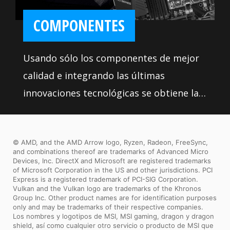
COMPONENTES
Usando sólo los componentes de mejor
calidad e integrando las últimas
innovaciones tecnológicas se obtiene la
mejor experiencia profesional posible.
Las rigurosas pruebas de calidad en las
© AMD, and the AMD Arrow logo, Ryzen, Radeon, FreeSync,
condiciones más extremas aseguran una
and combinations thereof are trademarks of Advanced Micro
placa base súper fiable, duradera y de
Devices, Inc. DirectX and Microsoft are registered trademarks
of Microsoft Corporation in the US and other jurisdictions. PCI
máxima calidad.
Express is a registered trademark of PCI-SIG Corporation.
Vulkan and the Vulkan logo are trademarks of the Khronos
Group Inc. Other product names are for identification purposes
only and may be trademarks of their respective companies.
Los nombres y logotipos de MSI, MSI gaming, dragon y dragon
shield, así como cualquier otro servicio o producto de MSI que