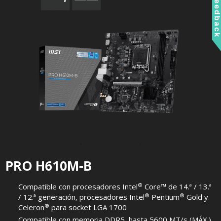
Feedbac
PRO H610M-B
®
Compatible con procesadores Intel
Core™ de 14.ª / 13.ª
®
®
/ 12.ª generación, procesadores Intel
Pentium
Gold y
®
Celeron
para socket LGA 1700
Compatible con memoria DDR5, hasta 5600 MT/s (MÁX.)