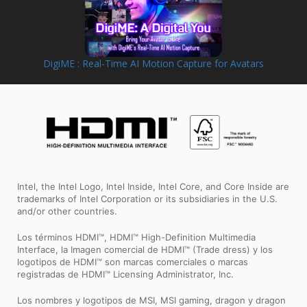
DigiME : Real-Time AI Motion Capture for Avatars
Intel, the Intel Logo, Intel Inside, Intel Core, and Core Inside are
trademarks of Intel Corporation or its subsidiaries in the U.S.
and/or other countries.
Los términos HDMI™, HDMI™ High-Definition Multimedia
Interface, la Imagen comercial de HDMI™ (Trade dress) y los
logotipos de HDMI™ son marcas comerciales o marcas
registradas de HDMI™ Licensing Administrator, Inc.
Los nombres y logotipos de MSI, MSI gaming, dragon y dragon