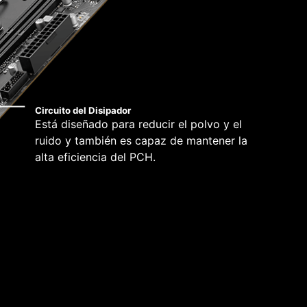
Circuito del Disipador
Está diseñado para reducir el polvo y el
ruido y también es capaz de mantener la
alta eficiencia del PCH.
ompatibilidad y de una experiencia de usuario
ft Windows 11. Con una verdadera dedicación al
e ha asegurado de que todo funcione según lo
de Microsoft Windows en cualquier producto MSI.
segúrese de retirar el soporte de montaje innecesario.