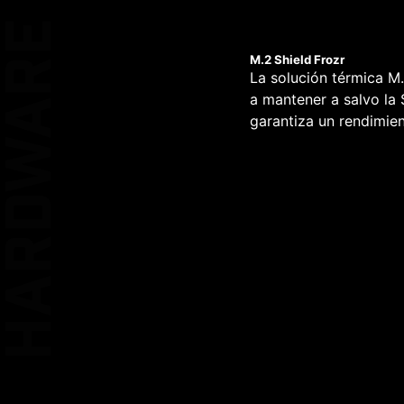
KEEP OUT Z
HARDWARE
M.2 Shield Frozr
La solución térmica M
PROTECCI
a mantener a salvo la
DOBLE ES
garantiza un rendimien