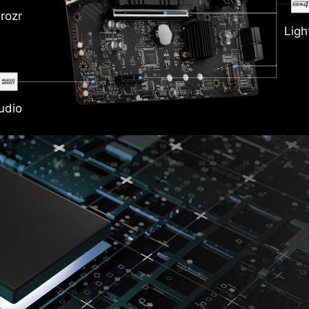
rozr
Ligh
udio