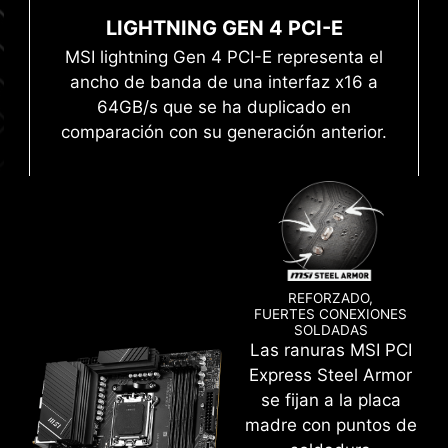
ofrecer un rendimiento de memoria de clase
LIGHTNING GEN 4 PCI-E
tema
Mystic Light
mundial.
MSI lightning Gen 4 PCI-E representa el
ancho de banda de una interfaz x16 a
El avanzado proceso de soldadura SMT
Flashea la BIOS con sólo una fuente de
alimentación conectada siguiendo unos
64GB/s que se ha duplicado en
(tecnología de montaje en superficie)
pocos pasos. La CPU y la memoria no son
comparación con su generación anterior.
reduce la tasa de defectos de las juntas
necesarias.
Leam more
de soldadura de las ranuras, el
electromagnetismo y las interferencias. La
combinación con la exclusiva tecnología
Memory Boost permite a las placas madre
de MSI ofrecer la señal DDR5 limpia y pura
de alta frecuencia.
REFORZADO,
FUERTES CONEXIONES
SOLDADAS
Crea tu propia obra maestra de colores con
Las ranuras MSI PCI
facilidad. Salpica el color que quieras con unos
Express Steel Armor
pocos clics.
se fijan a la placa
madre con puntos de