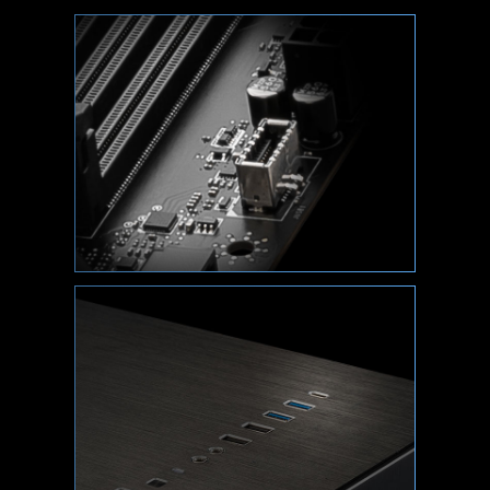
Flashea o actualiza la BIOS cómodamente en
unos minutos desde la utilidad de configuración
de la CMOS.
MONITOR DE HARDWARE
Obtenga acceso inmediato a la información
crítica de su hardware en tiempo real, incluida
la temperatura, la capacidad de memoria, la
velocidad de reloj y el voltaje.
PRUEBA DE MEMORIA
Obtenga una velocidad extrema de la memoria
de su sistema y consiga un mayor rendimiento.
BÚSQUEDA Y FAVORITOS
Una opción permanente de búsqueda y
favoritos en la esquina superior derecha permite