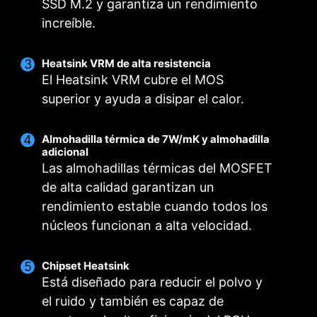
SSD M.2 y garantiza un rendimiento
increíble.
SOLUCIÓN DE PCB OPTIMIZADA
Heatsink VRM de alta resistencia
El diseño del PCB se ha optimizado para
El Heatsink VRM cubre el MOS
obtener un mayor ancho de banda y una mayor
superior y ayuda a disipar el calor.
velocidad de transferencia, lo que también es
beneficioso para una transmisión fiable de los
circuitos.
Almohadilla térmica de 7W/mK y almohadilla
adicional
Las almohadillas térmicas del MOSFET
de alta calidad garantizan un
rendimiento estable cuando todos los
núcleos funcionan a alta velocidad.
Chipset Heatsink
Está diseñado para reducir el polvo y
el ruido y también es capaz de