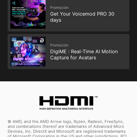
Promoción
Get Your Voicemod PRO 30
days
Promoción
DigiME : Real-Time AI Motion
Capture for Avatars
© AMD, and the AMD Arrow logo, Ryzen, Radeon, FreeSync,
and combinations thereof are trademarks of Advanced Micro
Devices, Inc. DirectX and Microsoft are registered trademarks
of Microsoft Corporation in the US and other jurisdictions. PCI