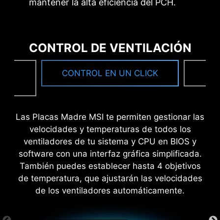
mantener la alta eficiencia del PCH.
INSTALADOR DE DRIVERS
UTILITARIOS MSI
Una vez conectado a Internet, MSI Driver Utility
6 capas PCB
CONTROL DE VENTILACIÓN
Installer detectará y presentará
2oz Cobre Espesado
automáticamente los controladores y utilidades
TU
CONTROL EN UN CLICK
F
adecuados, que podrá descargar e instalar con
sólo unos clics.
Más Información
EZ OC TUNING
*Asegúrese de conectarse a Internet o MSI DRIVER
Las Placas Madre MSI te permiten gestionar las
UTILITY INSTALLER no se iniciará automáticamente.
P
SWITCH DE RENDIMIENTO
PB
velocidades y temperaturas de todos los
ventiladores de tu sistema y CPU en BIOS y
software con una interfaz gráfica simplificada.
Performance Switch combina las ventajas del
También puedes establecer hasta 4 objetivos
PBO (Precision Boost Overdrive) por defecto de
de temperatura, que ajustarán las velocidades
AMD y los ajustes de OC propios de MSI,
de los ventiladores automáticamente.
proporcionando un mayor rendimiento de la
CPU en ambos estados, mononúcleo y