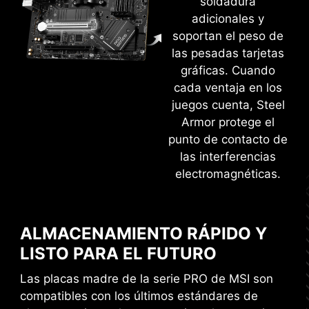
soldadura
adicionales y
soportan el peso de
IU EXCLUSIVA DE AIDA64
las pesadas tarjetas
MÁS FUNCIONES
gráficas. Cuando
EXTREME
cada ventaja en los
Placas Madre MSI proporcionan 60 días de
juegos cuenta, Steel
prueba gratuita de AIDA64 Extreme - edición
Armor protege el
 ESD
CERTIFICADO WINDOWS 11
MSI. AIDA64 Extreme es una aplicación
punto de contacto de
todopoderosa para información del sistema,
las interferencias
diagnósticos y benchmarks. Con la aplicación,
electromagnéticas.
puede supervisar la información detallada de
hardware y software en PC y guardarlo en un
archivo en múltiples formatos como CSV y
ALMACENAMIENTO RÁPIDO Y
HTML.
LISTO PARA EL FUTURO
OVERCLOCKING SENCILLO CON
PERFIL EXPO
Las placas madre de la serie PRO de MSI son
compatibles con los últimos estándares de
MSI lleva a cabo exhaustivas pruebas de