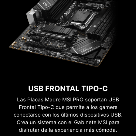
EXPO(PERFILES AMPLIADOS PARA
USB FRONTAL TIPO-C
OVERCLOCKING)
Las Placas Madre MSI PRO soportan USB
Elige entre un perfil EXPO preestablecido y
Frontal Tipo-C que permite a los gamers
overclockea automáticamente la memoria DDR
conectarse con los últimos dispositivos USB.
compatible.
Crea un sistema con el Gabinete MSI para
disfrutar de la experiencia más cómoda.
M-FLASH