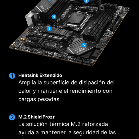
premium de MSI y un diseño de alimentación
innovador clip EZ M.2 de MSI le ayuda a instalar
optimizado que permite un suministro de
un SSD M.2 de forma rápida y sin esfuerzo.
corriente más rápido y sin distorsiones a la CPU
con una precisión milimétrica. No solo es
compatible con CPU multi-core, también crea
las condiciones perfectas para el overclocking
de tu CPU.
Heatsink Extendido
Amplía la superficie de disipación del
calor y mantiene el rendimiento con
cargas pesadas.
M.2 Shield Frozr
La solución térmica M.2 reforzada
ayuda a mantener la seguridad de las