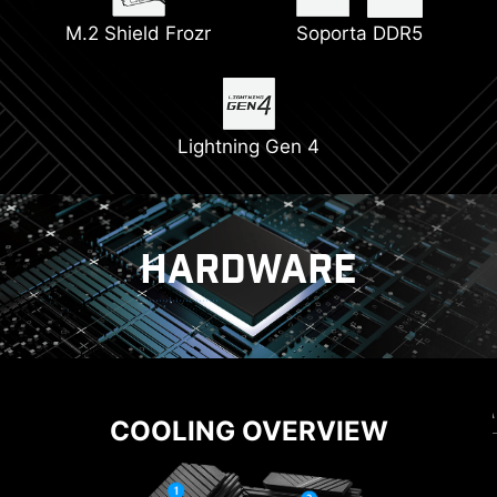
M.2 Shield Frozr
Soporta DDR5
Lightning Gen 4
HARDWARE
REFRIGERACIÓN
SOLUCIÓN DE ENERGÍA
COOLING OVERVIEW
CORE BOOST
EZ M.2 CLIP
La tecnología Core Boost combina el diseño
DISEÑO AMISTOSO
¿Tienes problemas para girar tornillos? El