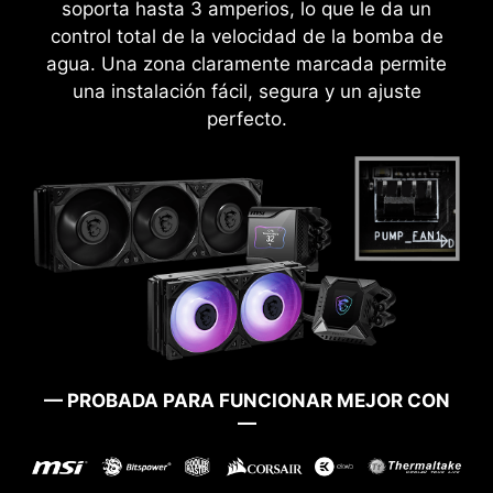
soporta hasta 3 amperios, lo que le da un
control total de la velocidad de la bomba de
agua. Una zona claramente marcada permite
una instalación fácil, segura y un ajuste
perfecto.
ARRANQUE GARANTIZADO
¿Has tenido problemas al actualizar tu BIOS o la
has corrompido? No te preocupes, las placas
— PROBADA PARA FUNCIONAR MEJOR CON
madre MSI ofrecen múltiples opciones para
—
volver a arrancar el sistema con éxito.