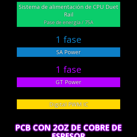
Sistema de alimentación de CPU Duet
Rail
Pase de energía / 75A
1 fase
SA Power
1 fase
GT Power
Digital PWM IC
PCB CON 2OZ DE COBRE DE
ESPESOR