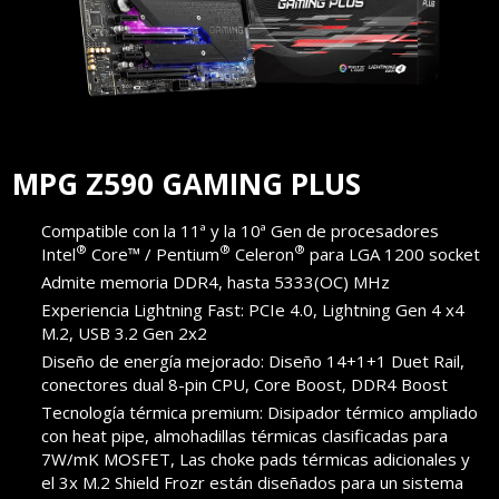
MPG Z590 GAMING PLUS
Compatible con la 11ª y la 10ª Gen de procesadores
®
®
®
Intel
Core™ / Pentium
Celeron
para LGA 1200 socket
Admite memoria DDR4, hasta 5333(OC) MHz
Experiencia Lightning Fast: PCIe 4.0, Lightning Gen 4 x4
M.2, USB 3.2 Gen 2x2
Diseño de energía mejorado: Diseño 14+1+1 Duet Rail,
conectores dual 8-pin CPU, Core Boost, DDR4 Boost
Tecnología térmica premium: Disipador térmico ampliado
con heat pipe, almohadillas térmicas clasificadas para
7W/mK MOSFET, Las choke pads térmicas adicionales y
el 3x M.2 Shield Frozr están diseñados para un sistema