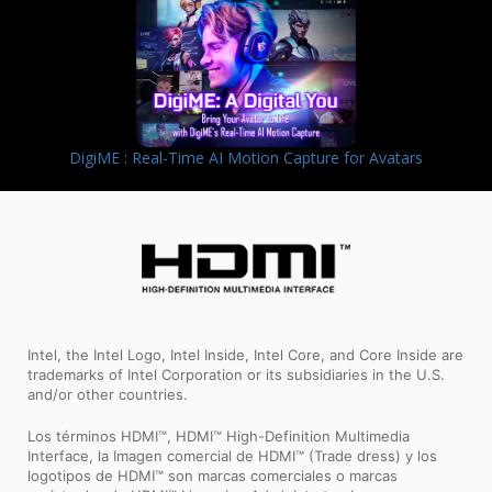
DigiME : Real-Time AI Motion Capture for Avatars
Intel, the Intel Logo, Intel Inside, Intel Core, and Core Inside are
trademarks of Intel Corporation or its subsidiaries in the U.S.
and/or other countries.
Los términos HDMI™, HDMI™ High-Definition Multimedia
Interface, la Imagen comercial de HDMI™ (Trade dress) y los
logotipos de HDMI™ son marcas comerciales o marcas