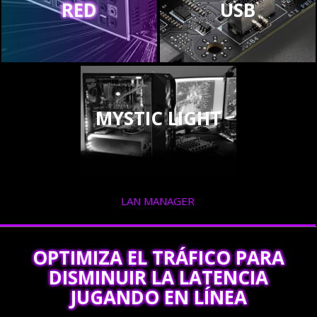
RED
USB
MYSTIC LIGHT
LAN MANAGER
OPTIMIZA EL TRÁFICO PARA
DISMINUIR LA LATENCIA
JUGANDO EN LÍNEA